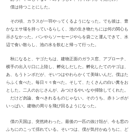
僕は待つことにした。
その頃、カラスが一羽やってくるようになった。でも彼は、豊
かなエサ場を持っているらしく、池の生き物たちには何の関心も
示さなかった。パンやらソーセージやらを袋ごと運んできて、水
辺で食い散らし、池の水を飲むと帰って行った。
秋になると、ヤゴたちは、建物正面のガラス窓、アプローチ、
横手の出入り口に上陸し、孵化しだした。孵化したてのヤゴは、
あ、もうトンボだが、そいつはやわらかくて美味いんだ。僕はた
らふく食べた。毎日々々食べた。そして、たくさんの白い糞をお
とした。二人のおじさんが、みつけるやいなや掃除してくれた。
だけど勿論、食べきれるものじゃない。そのうち、赤トンボが
いっぱい、建物の周りを飛び回るようになった。
僕の天国は、突然終わった。最後の一匹の抜け殻が、今も窓の
ふちにのこって揺れている。そいつは、僕が気付かぬうちに、ど