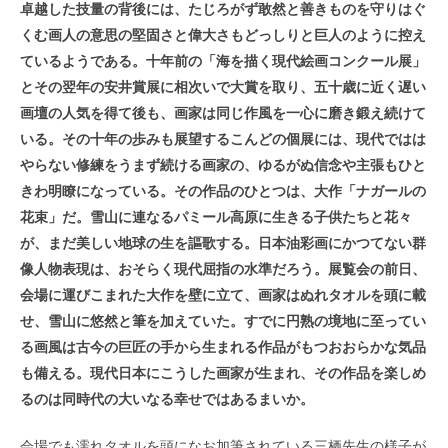
卓越した技量の背後には、たじろがず敢然と善きものを守りはぐ
くむ画人の意思の堅固さと偉大さもどっしりと巨人のように控え
ているようである。十年前の「海を描く現代絵画コンクール展」
とその翌年の安井賞展に相次いで大賞を取り、五十歳に近く遅い
画壇の人気を得て後も、画家は同じ作風を一心に磨き鍛え続けて
いる。その十年の歩みも展望するこんどの個展には、現代ではは
やらない修練をうまず続ける画家の、ゆるがぬ信念や主張もひと
きわ明瞭になっている。その作品のひとつは、大作「ナガールの
花束」だ。雪山に連なるパミール高原に生きる子供たちと花々
が、まだ美しい地球の生を謳歌する。日本油彩画にかつてない群
像人物表現は、おそらく現代屈指の水準だろう。展覧会の前日、
会場に運びこまれた大作を壁に立て、画家はぬれタオルを頭に載
せ、雪山に悠然と筆を加えていた。すでに円熟の境地に至ってい
る画風は古今の巨匠の手から生まれる作品がもつおおらかな気品
も備える。現代日本にこうした画家が生まれ、その作品を楽しめ
るのは同時代の大いなる幸せではあるまいか。
会場でも濡れタオルを頭になお加筆されている三栖先生の様子が