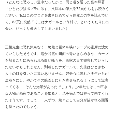
（どんなに恐ろしい道中だったかは、同じ道を通った宮本輝著
「ひとたびはポプラに臥す」文庫本の第六巻72頁からをお読みく
ださい。私はこのブログを書き始めてから偶然この本を読んでい
て、82頁に突然「そこはナガールという村で」というくだりに出
会い、びっくり仰天してしまいました）
三栖先生は恐れ気もなく、悠然と巨体を狭いジープの座席に沈め
ていらしたそうです。遥か谷底の川面の青いきらめきや、カーブ
を切るごとにあらわれる白い峰々を、画家の目で観察していらし
たせいかもしれません。到着したナガールで、先生はひときわ
人々の目を引いたに違いありません。好奇心に溢れた少年たちが
遠巻きにし、やがてその眼差しに引き寄せられるようにして近寄
ってくる......そんな光景があったでしょう。少年たちはこの巨き
な人物が画家であることを知ると、花を摘んでは持って来てくれ
たそうです。そして、一人ずつ、嬉々として自分が描かれる順番
を待ったのでしょう。