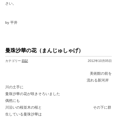
さい。
by 平井
曼珠沙華の花（まんじゅしゃげ）
カテゴリー:
日記
2012年10月05日
美術館の前を
流れる新河岸
川の土手に
曼珠沙華の花が咲きそろいました
偶然にも
川沿いの桜並木の桜と その下に群
生している曼珠沙華は