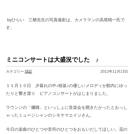
byひらい 三栖先生の写真撮影は、カメラマンの高尾晴一氏で
す。
ミニコンサートは大盛況でした ♪
カテゴリー:
日記
2012年11月13日
１１月１０日 夕暮れの中♪桜坂♪の優しいメロディが館内にゆっ
たりと響き渡り ピアノコンサートがはじまりました。
ラウンジの「爛熳」といっしょに音楽会を開きたかったとおっし
ゃったミュージシャンのシモヤマエイジさん。
今日の楽曲のひとつや音符のひとつをおもいだしてほしい。花の