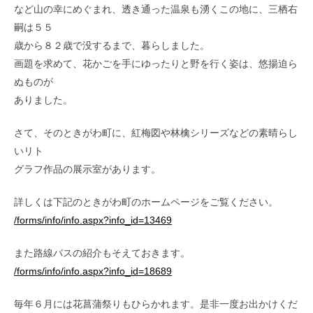
など山の幸にめぐまれ、透き通った温泉も湧くこの地に、三栖右
嗣は５５
歳から８２歳で没するまで、暮らしました。
画題を求めて、花かごを手にゆったりと野を行く姿は、悠揚迫ら
ぬものが
ありました。
さて、そのときがわ町に、紅梅図や林檎シリーズなどの素晴らし
いリト
グラフ作品の展示室があります。
詳しくは下記のときがわ町のホームページをご覧ください。
/forms/info/info.aspx?info_id=13469
また路線バスの紹介もそえておきます。
/forms/info/info.aspx?info_id=18689
毎年６月には花菖蒲祭りもひらかれます。是非一度お出かけくだ