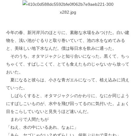
今年の春、新河岸川のほとりに、素敵な水場をみつけた。白い建
物を、浅い池がぐるりと取り巻いていて、池の水をなめてみる
と、美味しい地下水なんだ。僕は毎日水を飲みに通った。
そのうち、オタマジャクシと知り合いになった。黒くて、ちっ
ちゃくて、すばしこくて、とても食えたものじゃないから放って
おいた。
夏になると彼らは、小さな青ガエルになって、植え込みに消え
ていった。
しばらくすると、オタマジャクシのかわりに、なにか同じよう
にすばしこいものが、水中を飛び回ってるのに気付いた。よぉく
目をこらしていないと見失うほど速いんだ。
まわりで人間たちが
「ねえ、水の中にいるあれ、なぁに」
「あら、ヤゴじゃない？めずらしい、何年ぶりかで見たわ」