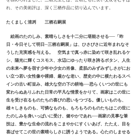
れ、その美術評は、深く三栖作品に切り込んでいます。
たくましく清冽 三栖右嗣展
絵画のたのしみ、素晴らしさを十二分に堪能させる──「昨
日・今日そして明日─三栖右嗣展」は、ひさびさに近年まれなそ
うした充実感を与える。 空気まで真っ赤に染めて咲き乱れるケ
シ、陽光に輝くコスモス、水辺にゆったり咲き誇るボタン、人生
の未来へ夢を宿す少年や少女の肖像、柔肌のみずみずしさがにお
い立つ若い女性像や裸婦、厳かな老い、歴史の中に横たわるスペ
インの古い町並み、雄大な空の下の耕地──恐らくいつの世にも
変わらぬありふれた日常の平凡な情景をかりて、画家はこの世に
生を受け在るものたちの喜びの思いをつづる。優しいものも、
雄々しきものも、可憐なものも、もろもろのものたちはこの世に
たのしみを身いっぱいに受け、健やかであれ──画家の見事な筆
技は、豊かな生命の流れをこまやかにすくいあげ、たたえ、目を
喜ばせてこの世の素晴らしさに誘うようである。心たのしませる