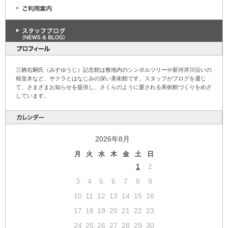
三栖右嗣氏（みすゆうじ）記念館は敷地内のシンボルツリーや新河岸川沿いの
桜並木など、サクラとはなじみの深い美術館です。スタッフがブログを通じ
て、さまざまお知らせを提供し、さくらのように愛される美術館づくりをめざ
しています。
2026年8月
月
火
水
木
金
土
日
1
2
3
4
5
6
7
8
9
10
11
12
13
14
15
16
17
18
19
20
21
22
23
24
25
26
27
28
29
30