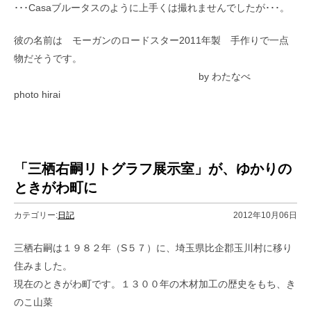
･･･Casaブルータスのように上手くは撮れませんでしたが･･･。
彼の名前は モーガンのロードスター2011年製 手作りで一点
物だそうです。
by わたなべ
photo hirai
「三栖右嗣リトグラフ展示室」が、ゆかりの
ときがわ町に
カテゴリー:
日記
2012年10月06日
三栖右嗣は１９８２年（S５７）に、埼玉県比企郡玉川村に移り
住みました。
現在のときがわ町です。１３００年の木材加工の歴史をもち、き
のこ山菜