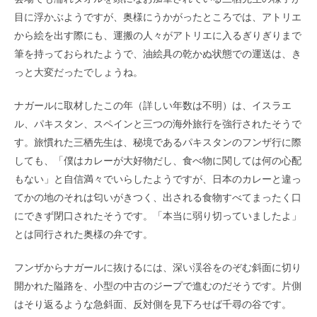
目に浮かぶようですが、奥様にうかがったところでは、アトリエ
から絵を出す際にも、運搬の人々がアトリエに入るぎりぎりまで
筆を持っておられたようで、油絵具の乾かぬ状態での運送は、き
っと大変だったでしょうね。
ナガールに取材したこの年（詳しい年数は不明）は、イスラエ
ル、パキスタン、スペインと三つの海外旅行を強行されたそうで
す。旅慣れた三栖先生は、秘境であるパキスタンのフンザ行に際
しても、「僕はカレーが大好物だし、食べ物に関しては何の心配
もない」と自信満々でいらしたようですが、日本のカレーと違っ
てかの地のそれは匂いがきつく、出される食物すべてまったく口
にできず閉口されたそうです。「本当に弱り切っていましたよ」
とは同行された奥様の弁です。
フンザからナガールに抜けるには、深い渓谷をのぞむ斜面に切り
開かれた隘路を、小型の中古のジープで進むのだそうです。片側
はそり返るような急斜面、反対側を見下ろせば千尋の谷です。