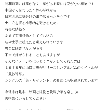
開花時期には葉がなく 葉がある時には花がない植物です
中国から伝わった１株の球根から
日本各地に株分けの形で広まったそうです
土に穴を掘る小動物を避けるために
有毒な鱗茎を
あえて有用植物として持ち込み
畦や土手に植えたと考えられています
異名に幽霊花などがあり
不吉で嫌がられることもありますが
そんなイメージをぱっとくつがえしてくれたのは
１９７８年に山口百恵がリリースしたアルバムのタイトルが
「曼沙珠華」
シングルの「美・サイレント」のＢ面にも収録されています
今週末は是非 絵画と建物と曼珠沙華を楽しみに
美術館にいらしてください