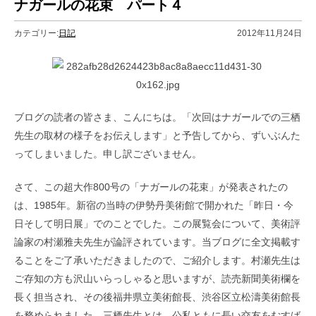
ナガールの花束 パート４
カテゴリー:
日記
2012年11月24日
ブログの読者の皆さま、こんにちは。「次回はナガールでの三栖
先生の取材の様子をお伝えします」と予告してから、ずいぶんた
ってしまいました。申し訳ございません。
さて、この超大作800号の「ナガールの花束」が発表されたの
は、1985年。新宿の当時の伊勢丹美術館で開かれた「昨日・今
日そして明日展」でのことでした。この展覧会について、美術評
論家の村瀬雅夫先生が論評されています。当ブログに全文掲載す
ることをご了承いただきましたので、ご紹介します。村瀬先生は
ご存知の方も沢山いらっしゃると思いますが、読売新聞美術欄を
長く担当され、その後福井県立美術館長、渋谷区立松濤美術館長
を務められました。三栖先生とは、公私ともに長い交友をむすば