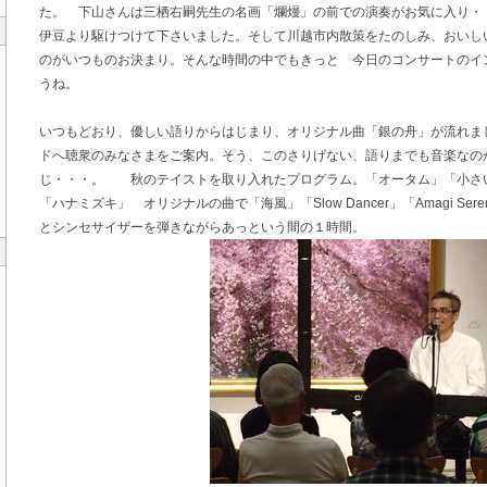
た。 下山さんは三栖右嗣先生の名画「爛熳」の前での演奏がお気に入り・
伊豆より駆けつけて下さいました。そして川越市内散策をたのしみ、おいし
のがいつものお決まり。そんな時間の中でもきっと 今日のコンサートのイ
うね。
いつもどおり、優しい語りからはじまり、オリジナル曲「銀の舟」が流れま
ドへ聴衆のみなさまをご案内。そう、このさりげない、語りまでも音楽なの
じ・・・。 秋のテイストを取り入れたプログラム。「オータム」「小さ
「ハナミズキ」 オリジナルの曲で「海風」「Slow Dancer」「Amagi Se
とシンセサイザーを弾きながらあっという間の１時間。