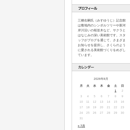
三栖右嗣氏（みすゆうじ）記念館
は敷地内のシンボルツリーや新河
岸川沿いの桜並木など、サクラと
はなじみの深い美術館です。スタ
ッフがブログを通じて、さまざま
お知らせを提供し、さくらのよう
に愛される美術館づくりをめざし
ています。
2026年8月
月
火
水
木
金
土
日
1
2
3
4
5
6
7
8
9
10
11
12
13
14
15
16
17
18
19
20
21
22
23
24
25
26
27
28
29
30
31
« 7月