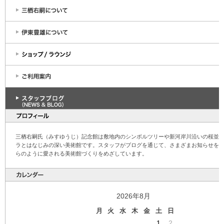
三栖右嗣氏（みすゆうじ）記念館は敷地内のシンボルツリーや新河岸川沿いの桜並
ラとはなじみの深い美術館です。スタッフがブログを通じて、さまざまお知らせを
らのように愛される美術館づくりをめざしています。
2026年8月
月
火
水
木
金
土
日
1
2