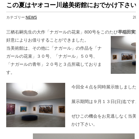
この夏はヤオコー川越美術館におでかけ下さい!
カテゴリー:
NEWS
20
三栖右嗣先生の大作「ナガールの花束」800号をこのたび
早稲田実
好意によりお借りすることができました。
当美術館は、その他に「ナガール」の作品を「ナ
ガールの花束」３０号、「ナガール」５０号、
「ナガールの青年」２０号と３点所蔵しておりま
す。
今回全４点を同時展示致しました
展示期間は９月１３日(日)迄です
ぜひこの機会をお見逃しなく当美
かけ下さい。