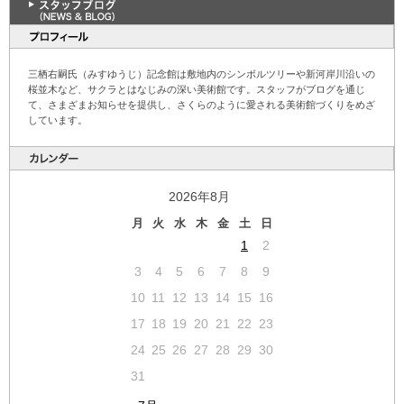
三栖右嗣氏（みすゆうじ）記念館は敷地内のシンボルツリーや新河岸川沿いの
桜並木など、サクラとはなじみの深い美術館です。スタッフがブログを通じ
て、さまざまお知らせを提供し、さくらのように愛される美術館づくりをめざ
しています。
2026年8月
月
火
水
木
金
土
日
1
2
3
4
5
6
7
8
9
10
11
12
13
14
15
16
17
18
19
20
21
22
23
24
25
26
27
28
29
30
31