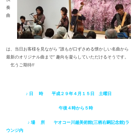
奏
曲
は、当日お客様を見ながら "誰もが口ずさめる懐かしい名曲から
最新のオリジナル曲まで" 趣向を凝らしていただけるそうです。
乞うご期待
!!
♪ 日 時
平成２９年４月１５日 土曜日
午後４時から５時
♪ 場 所
ヤオコー川越美術館(三栖右嗣記念館)
ラ
ウンジ内