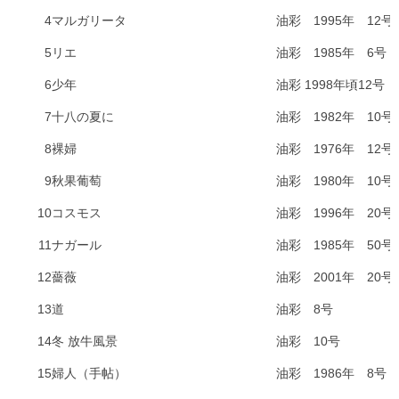
4
マルガリータ
油彩 1995年 12号
5
リエ
油彩 1985年 6号
6
少年
油彩 1998年頃12号
7
十八の夏に
油彩 1982年 10号
8
裸婦
油彩 1976年 12号
9
秋果葡萄
油彩 1980年 10号
10
コスモス
油彩 1996年 20号
11
ナガール
油彩 1985年 50号
12
薔薇
油彩 2001年 20号
13
道
油彩 8号
14
冬 放牛風景
油彩 10号
15
婦人（手帖）
油彩 1986年 8号