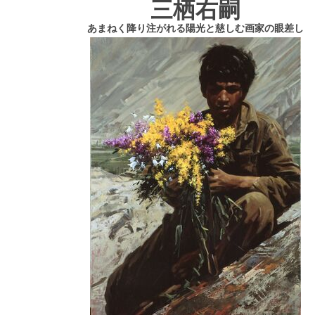
三栖右嗣
あまねく降り注がれる陽光と慈しむ画家の眼差し