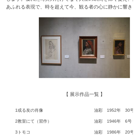
あふれる表現で、時を超えて今、観る者の心に静かに響き
【 展示作品一覧 】
1
或る友の肖像
油彩 1952年 30号
2
教室にて（習作）
油彩 1946年 6号
3
トモコ
油彩 1986年 20号