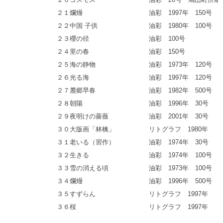
２１
爛熳
油彩 1997年 150号
２２
中国 子供
油彩 1980年 100号
２３
櫻の径
油彩 100号
２４
里の春
油彩 150号
２５
海の静物
油彩 1973年 120号
２６
光る海
油彩 1997年 120号
２７
麓郷早春
油彩 1982年 500号
２８
朝陽
油彩 1996年 30号
２９
夜明けの薔薇
油彩 2001年 30号
３０
大版画「林檎」
リトグラフ 1980年
３１
老いる（習作）
油彩 1974年 30号
３２
生きる
油彩 1974年 100号
３３
雪の消える頃
油彩 1973年 100号
３４
爛熳
油彩 1996年 500号
３５
すずらん
リトグラフ 1997年
３６
桜
リトグラフ 1997年