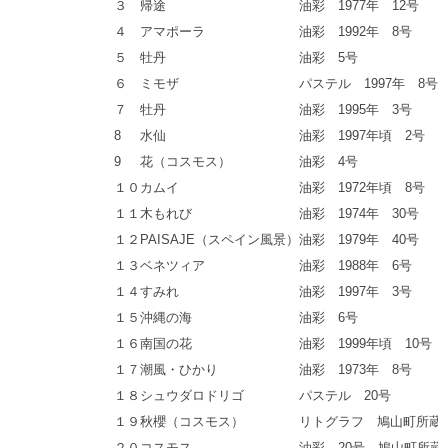
３
帰途
油彩 1977年 12号
４
アマポーラ
油彩 1992年 8号
５
牡丹
油彩 5号
６
ミモザ
パステル 1997年 8号
７
牡丹
油彩 1995年 3号
8
水仙
油彩 1997年頃 2号
9
花（コスモス）
油彩 4号
１０
カムイ
油彩 1972年頃 8号
１１
木もれび
油彩 1974年 30号
１２
PAISAJE（スペイン風景）
油彩 1979年 40号
１３
ベネツィア
油彩 1988年 6号
１４
すみれ
油彩 1997年 3号
１５
沖縄の海
油彩 6号
１６
南国の花
油彩 1999年頃 10号
１７
潮風・ひかり
油彩 1973年 8号
１８
シュウダロドリゴ
パステル 20号
１９
秋櫻（コスモス）
リトグラフ 鳩山町所蔵
２０
コスモス
油彩 20号 鳩山町所蔵