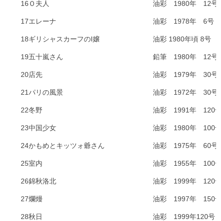
16
Ｏ夫人
油彩 1980年 12号
17
エレーナ
油彩 1978年 6号
18
ギリシャスカーフのI嬢
油彩 1980年頃 8号
19
五十嵐さん
鉛筆 1980年 12号
20
店先
油彩 1979年 30号
21
パリの風景
油彩 1972年 30号
22
冬野
油彩 1991年 120
23
中国少女
油彩 1980年 100
24
かもめとキッツォ爺さん
油彩 1975年 60号
25
室内
油彩 1955年 100
26
錦秋洛北
油彩 1999年 120
27
爛
熳
油彩 1997年 150
28
秋日
油彩 1999年120号