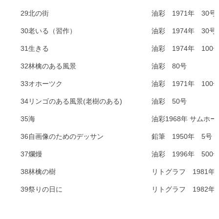
29
北の街
油彩 1971年 30号
30
老いる（習作）
油彩 1974年 30号
31
生きる
油彩 1974年 100
32
林檎のある風景
油彩 80号
33
オホーツク
油彩 1971年 100
34
リンゴのある風景(老樹のある)
油彩 50号
35
海
油彩1968年 サムホー
36
自画像のためのデッサン
鉛筆 1950年 5号
37
爛
熳
油彩 1996年 500
38
林檎の樹
リトグラフ 1981年
39
祭りの日に
リトグラフ 1982年