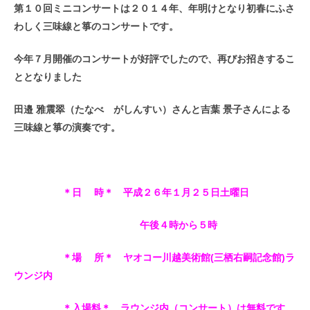
第１０回ミニコンサートは２０１４年、年明けとなり初春にふさ
わしく三味線と箏のコンサートです。
今年７月開催のコンサートが好評でしたので、再びお招きするこ
ととなりました
田邉 雅震翠（たなべ がしんすい）さんと吉葉 景子さんによる
三味線と箏の演奏です。
＊日 時＊ 平成２６年１月２５日土曜日
午後４時から５時
＊場 所＊ ヤオコー川越美術館(三栖右嗣記念館)ラ
ウンジ内
＊入場料＊ ラウンジ内（コンサート）は無料です。