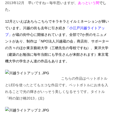
2013年12月 早いですね～毎年思いますが、
あっという間
でし
た。
12月といえばあちらこちらでキラキラとイルミネーションが輝い
ています。川越の街も去年に引き続き
「小江戸川越ライトアッ
プ」
が蔵の街中心に開催されています。全部で7か所のモニュメ
ントがあり、制作は「NPO法人川越蔵の会」商店街、サポーター
の方々のほか東京藝術大学（三栖先生の母校ですね）、東洋大学
（建築のお勉強に毎年当館にも学生さんが来館されます）東京電
機大学の学生さん達の作品もあります。
こちらの作品はペットボトル
とLEDを使ったとてもエコな作品です。ペットボトルにお水を入
れることで光の輝きがいっそう美しくなるそうです。タイトル
「時の架け橋2013」(左)