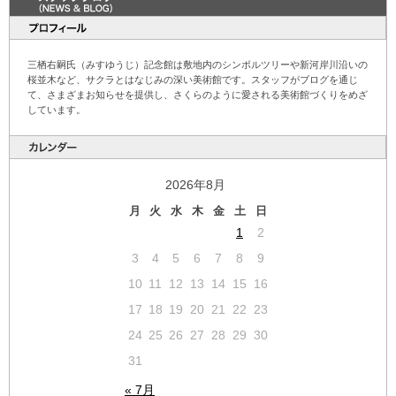
三栖右嗣氏（みすゆうじ）記念館は敷地内のシンボルツリーや新河岸川沿いの
桜並木など、サクラとはなじみの深い美術館です。スタッフがブログを通じ
て、さまざまお知らせを提供し、さくらのように愛される美術館づくりをめざ
しています。
2026年8月
月
火
水
木
金
土
日
1
2
3
4
5
6
7
8
9
10
11
12
13
14
15
16
17
18
19
20
21
22
23
24
25
26
27
28
29
30
31
« 7月