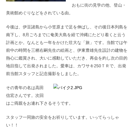
おもに街の見学の他、登山・
美術館めぐりなどをされている由。
今後は、伊豆諸島から小笠原まで足を伸ばし、その後日本列島を
南下し、8月ごろまでに奄美大島を経て沖縄にたどり着くと云う
計画とか。なんとも一年をかけた壮大な「旅」です。当館では午
前中の時間を三栖右嗣先生の絵画と、伊東豊雄先生設計の建物を
熱心に鑑賞され、大いに感動していただき、再会を約し次の目的
地目指して出発されました。愛車は、カワサキ250ＴＲで、出発
前当館スタッフと記念撮影をしました。
その青年の名は高田
信宏さんです。次回
はご両親をお連れ下さるそうです。
スタッフ一同旅の安全をお祈りしています。いってらっしゃ
い！！