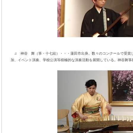
♫ 神谷 舞（箏・十七絃）・・・蓮田市出身。数々のコンクールで受賞
加、イベント演奏、学校公演等積極的な演奏活動を展開している。神谷舞箏