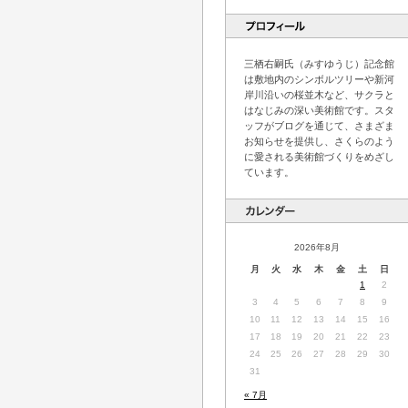
三栖右嗣氏（みすゆうじ）記念館
は敷地内のシンボルツリーや新河
岸川沿いの桜並木など、サクラと
はなじみの深い美術館です。スタ
ッフがブログを通じて、さまざま
お知らせを提供し、さくらのよう
に愛される美術館づくりをめざし
ています。
2026年8月
月
火
水
木
金
土
日
1
2
3
4
5
6
7
8
9
10
11
12
13
14
15
16
17
18
19
20
21
22
23
24
25
26
27
28
29
30
31
« 7月