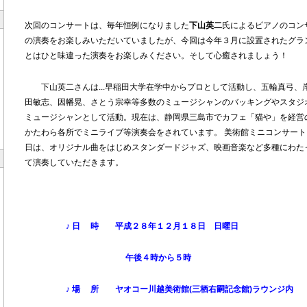
次回のコンサートは、毎年恒例になりました
下山英二
氏によるピアノのコン
の演奏をお楽しみいただいていましたが、今回は今年３月に設置されたグラ
とはひと味違った演奏をお楽しみください。そして心癒されましょう！
下山英二さんは...早稲田大学在学中からプロとして活動し、五輪真弓、
田敏志、因幡晃、さとう宗幸等多数のミュージシャンのバッキングやスタジ
ミュージシャンとして活動。現在は、静岡県三島市でカフェ「猫や」を経営
かたわら各所でミニライブ等演奏会をされています。
美術館ミニコンサート
日は、オリジナル曲をはじめスタンダードジャズ、映画音楽など多種にわた
て演奏していただきます。
♪ 日 時
平成２８年１２月１８日 日曜日
午後４時から５時
♪ 場 所
ヤオコー川越美術館(三栖右嗣記念館)
ラウンジ内