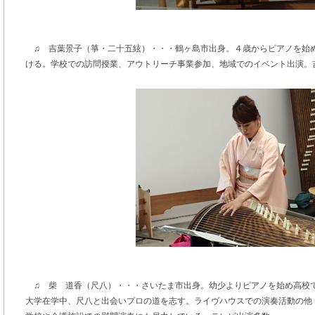
♫ 吉葉景子（箏・二十五絃）・・・鶴ヶ島市出身。４歳からピアノを始
ける。学校での訪問授業、アウトリーチ事業参加、地域でのイベント出演。
♫ 柴 道香（尺八）・・・さいたま市出身。幼少よりピアノを始め高校
大学在学中、尺八と出会いプロの道を志す。ライヴハウスでの演奏活動の他