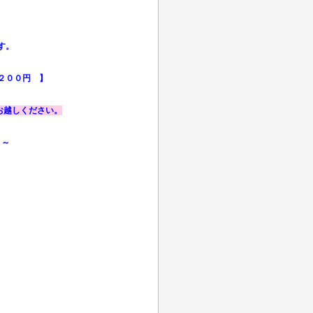
す。
０円 】
お越しください。
～