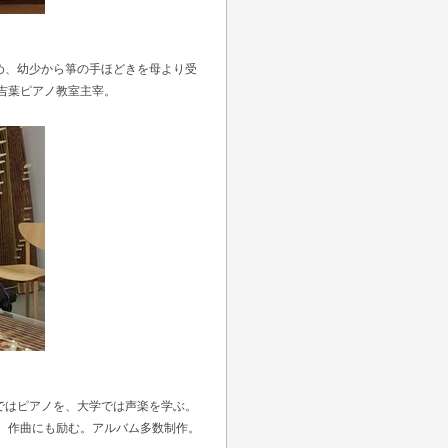
め、幼少から箏の手ほどきを母より受
吉葉ピアノ教室主宰。
ではピアノを、大学では声楽を学ぶ。
 作曲にも励む。アルバム多数制作。