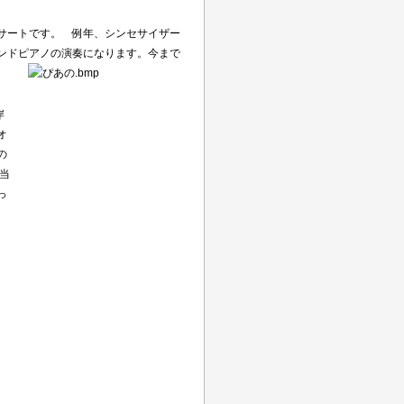
サートです。 例年、シンセサイザー
ンドピアノの演奏になります。今まで
岸
オ
の
当
っ