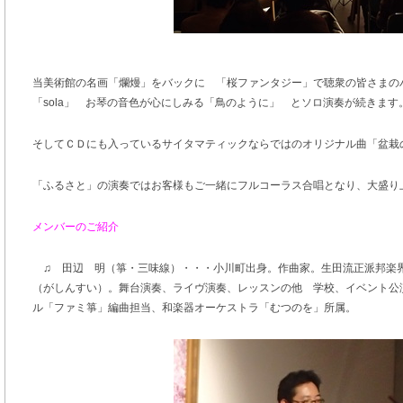
当美術館の名画「爛熳」をバックに 「桜ファンタジー」で聴衆の皆さまの
「sola」 お琴の音色が心にしみる「鳥のように」 とソロ演奏が続きます
そしてＣＤにも入っているサイタマティックならではのオリジナル曲「盆栽の街
「ふるさと」の演奏ではお客様もご一緒にフルコーラス合唱となり、大盛り
メンバーのご紹介
♫ 田辺 明（箏・三味線）・・・小川町出身。作曲家。生田流正派邦楽界
（がしんすい）。舞台演奏、ライヴ演奏、レッスンの他 学校、イベント公
ル「ファミ箏」編曲担当、和楽器オーケストラ「むつのを」所属。