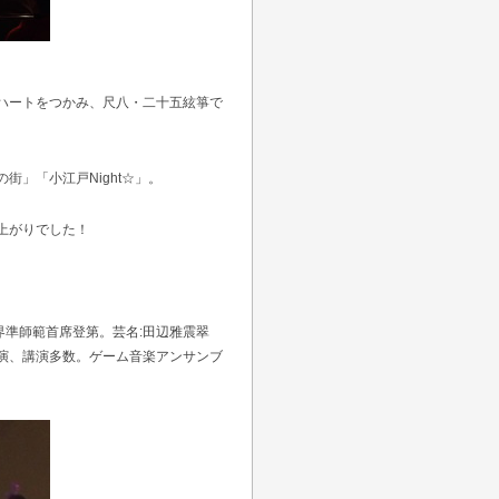
ハートをつかみ、尺八・二十五絃箏で
。
」「小江戸Night☆」。
上がりでした！
準師範首席登第。芸名:田辺雅震翠
演、講演多数。ゲーム音楽アンサンブ