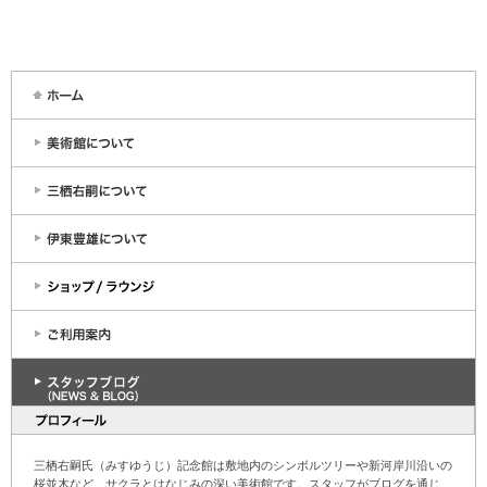
三栖右嗣氏（みすゆうじ）記念館は敷地内のシンボルツリーや新河岸川沿いの
桜並木など、サクラとはなじみの深い美術館です。スタッフがブログを通じ