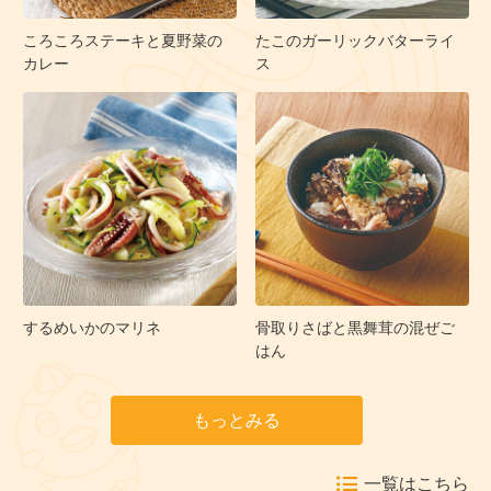
ころころステーキと夏野菜の
たこのガーリックバターライ
カレー
ス
するめいかのマリネ
骨取りさばと黒舞茸の混ぜご
はん
もっとみる
一覧はこちら