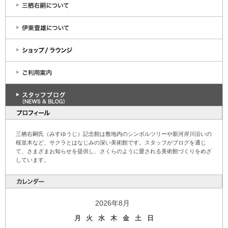
三栖右嗣氏（みすゆうじ）記念館は敷地内のシンボルツリーや新河岸川沿いの
桜並木など、サクラとはなじみの深い美術館です。スタッフがブログを通じ
て、さまざまお知らせを提供し、さくらのように愛される美術館づくりをめざ
しています。
2026年8月
月
火
水
木
金
土
日