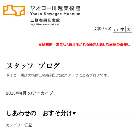
ヤオコー川越美術館三栖右嗣記念館スタッフによるブログです。
2013年4月 のアーカイブ
しあわせの おすそ分け♥
カテゴリー:
日記
2