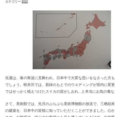
カテゴリー:
日記
2
先週は、春の寒波に見舞われ、日本中で大変な思いをなさった方も
でしょう。軽井沢では、新緑のもとでのウエディングが室内に変更
ではせっかく植えつけたスイカの苗がしおれ...と本当にお気の毒な
さて、美術館では、先月のぶらぶら美術博物館の放送で、三栖絵画
の建築を、日本中の皆様に知っていただくことができました。心か