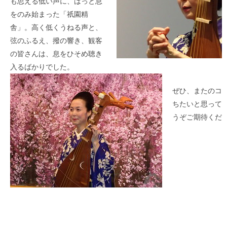
も思える低い声に、はっと息
をのみ始まった「祇園精
舎」。高く低くうねる声と、
弦のふるえ、撥の響き、観客
の皆さんは、息をひそめ聴き
入るばかりでした。
ぜひ、またのコ
ちたいと思って
うぞご期待くだ