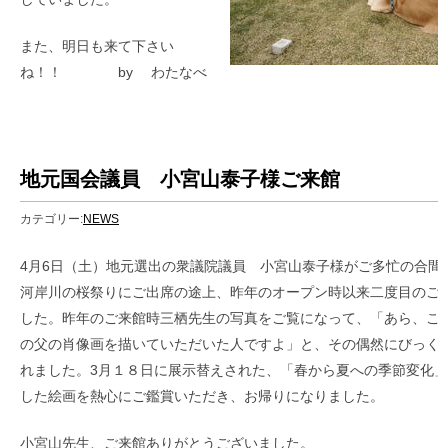
また、明日も来て下さい
ね！！ by わたなべ
地元国会議員 小宮山泰子様ご来館
カテゴリー:
NEWS
2
4月6日（土）地元選出の衆議院議員 小宮山泰子様がご多忙の合間
河岸川の桜祭りにご出席の途上、昨年のオープン時以来二度目のご
した。昨年のご来館時三栖先生の写真をご覧になって、「あら、こ
の父の肖像画を描いていただいた人ですよ」と、その偶然にびっく
れました。3月１８日に展示替えされた、「春から夏への季節変化
した絵画を熱心にご鑑賞いただき、お帰りになりました。
小宮山先生、ご来館ありがとうございました。