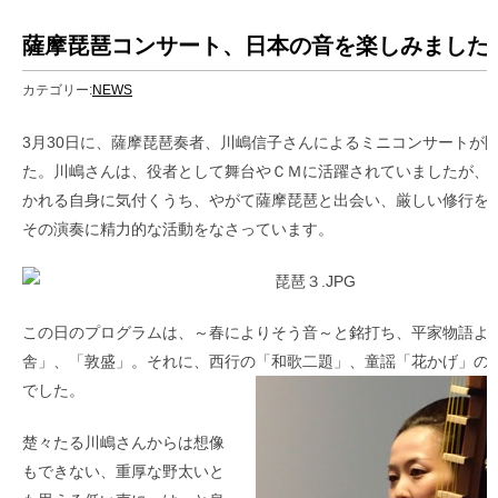
薩摩琵琶コンサート、日本の音を楽しみました
カテゴリー:
NEWS
2
3月30日に、薩摩琵琶奏者、川嶋信子さんによるミニコンサートが
た。川嶋さんは、役者として舞台やＣＭに活躍されていましたが、
かれる自身に気付くうち、やがて薩摩琵琶と出会い、厳しい修行を
その演奏に精力的な活動をなさっています。
この日のプログラムは、～春によりそう音～と銘打ち、平家物語よ
舎」、「敦盛」。それに、西行の「和歌二題」、童謡「花かげ」の
でした。
楚々たる川嶋さんからは想像
もできない、重厚な野太いと