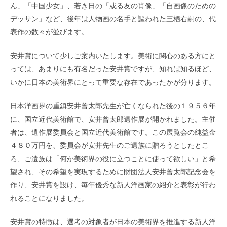
ん」「中国少女」、若き日の「或る友の肖像」「自画像のための
デッサン」など、後年は人物画の名手と謳われた三栖右嗣の、代
表作の数々が並びます。
安井賞について少しご案内いたします。美術に関心のある方にと
っては、あまりにも有名だった安井賞ですが、知れば知るほど、
いかに日本の美術界にとって重要な存在であったかが分ります。
日本洋画界の重鎮安井曾太郎先生が亡くなられた後の１９５６年
に、国立近代美術館で、安井曾太郎遺作展が開かれました。主催
者は、遺作展委員会と国立近代美術館です。この展覧会の純益金
４８０万円を、委員会が安井先生のご遺族に贈ろうとしたとこ
ろ、ご遺族は「何か美術界の役に立つことに使って欲しい」と希
望され、その希望を実現するために財団法人安井曾太郎記念会を
作り、安井賞を設け、毎年優秀な新人洋画家の紹介と表彰が行わ
れることになりました。
安井賞の特徴は、選考の対象者が日本の美術界を推進する新人洋