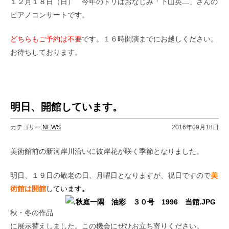
１２月１８日（日） 今年のトリはおなじみ「下山英二」さんの
ピアノコンサートです。
どちらもご予約は不要
です。１６時開演までにお越しください。
お待ちしております。
明日、開館しています。
カテゴリー:
NEWS
2016年09月18日
美術館前の新河岸川沿いに彼岸花が咲く季節となりました。
明日、１９日の敬老の日、月曜日となりますが、祝日ですので
美
術館は開館
しています
。
秋・冬の作品
に展示替えしました。この機会にぜひお立ち寄りください。