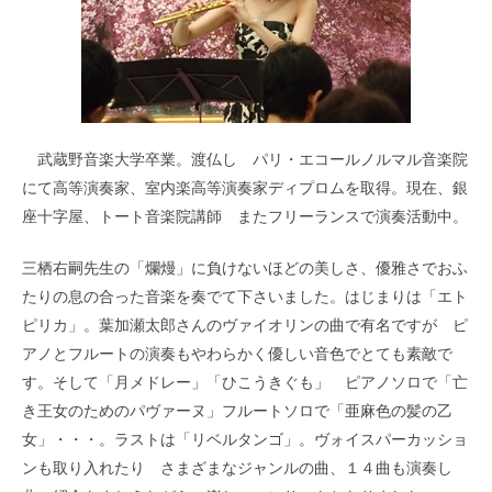
武蔵野音楽大学卒業。渡仏し パリ・エコールノルマル音楽院
にて高等演奏家、室内楽高等演奏家ディプロムを取得。現在、銀
座十字屋、トート音楽院講師 またフリーランスで演奏活動中。
三栖右嗣先生の「爛熳」に負けないほどの美しさ、優雅さでおふ
たりの息の合った音楽を奏でて下さいました。はじまりは「エト
ピリカ」。葉加瀬太郎さんのヴァイオリンの曲で有名ですが ピ
アノとフルートの演奏もやわらかく優しい音色でとても素敵で
す。そして「月メドレー」「ひこうきぐも」 ピアノソロで「亡
き王女のためのパヴァーヌ」フルートソロで「亜麻色の髪の乙
女」・・・。ラストは「リベルタンゴ」。ヴォイスパーカッショ
ンも取り入れたり さまざまなジャンルの曲、１４曲も演奏し