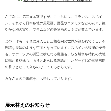
さて次に、第二展示室ですが、こちらには、フランス、スペイ
ン、それから日本各地の風景画、薔薇やコスモスなどの花々、艶
やかな柿の実や、プラムなどの静物画の１５点が並んでいます。
どの一作も、それに見入ると三栖右嗣の世界が顕われてくる、不
思議な魔法のような空間となっています。スペインの牧場の夕景
も、オホーツクの浜辺に横たわる廃船も、枝を離れ冬枯れの大地
に転がる林檎も、ありとあらゆる造詣が、ただ一すじの三栖右嗣
の香りとなって立ちのぼってくるからです。
みなさまのご来館を、お待ちしております。
展示替えのお知らせ