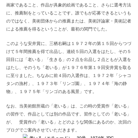
画家であること、作品が具象的絵画であること、さらに選考方法
に、推薦制をとっていることです。誰でもが応募できるというも
のではなく、美術団体からの推薦または、美術評論家・美術記者
による推薦を得るということが、最初の関門でした。
このような安井賞に、三栖右嗣は１９７２年の第１５回からつづ
けて５年間推薦を得て出品し、連続５回の入選をはたし、その５
回目には「老いる」「生きる」の２点を出品し２点ともが入選を
はたし、そのうち「老いる」が１９７６年第１９回安井賞を取る
に至りました。ちなみに前４回の入選作は、１９７２年「シャコ
タンの漁村」、１９７３年「リンゴ園」、１９７４年「海の静
物」、１９７５年「リンゴのある風景」です。
なお、当美術館所蔵の「老いる」は、この時の受賞作「老いる」
の習作で、作品としては別の作品です。習作としての「老いる」
が、 受賞作の「老いる」とどのような関係にあるのか、次回の
ブログでご案内させていただきます。