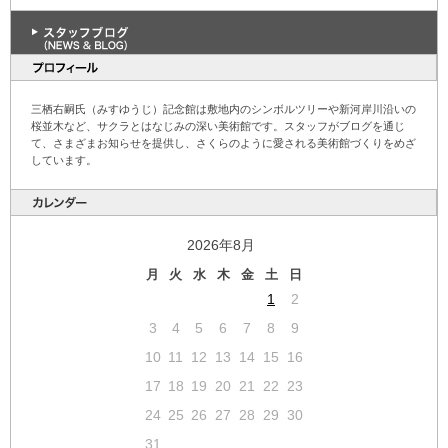
三栖右嗣氏（みすゆうじ）記念館は敷地内のシンボルツリーや新河岸川沿いの
桜並木など、サクラとはなじみの深い美術館です。スタッフがブログを通じ
て、さまざまお知らせを提供し、さくらのように愛される美術館づくりをめざ
しています。
2026年8月
月
火
水
木
金
土
日
1
2
3
4
5
6
7
8
9
10
11
12
13
14
15
16
17
18
19
20
21
22
23
24
25
26
27
28
29
30
31