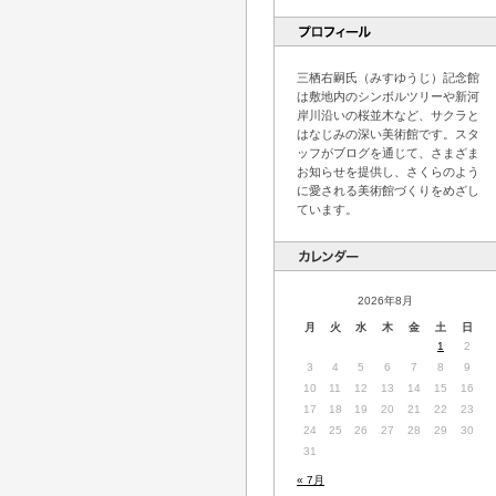
三栖右嗣氏（みすゆうじ）記念館
は敷地内のシンボルツリーや新河
岸川沿いの桜並木など、サクラと
はなじみの深い美術館です。スタ
ッフがブログを通じて、さまざま
お知らせを提供し、さくらのよう
に愛される美術館づくりをめざし
ています。
2026年8月
月
火
水
木
金
土
日
1
2
3
4
5
6
7
8
9
10
11
12
13
14
15
16
17
18
19
20
21
22
23
24
25
26
27
28
29
30
31
« 7月