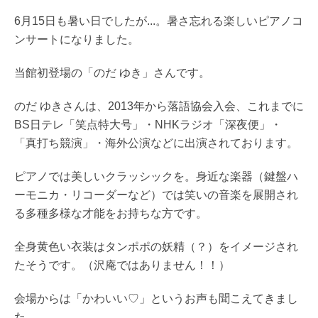
6月15日も暑い日でしたが...。暑さ忘れる楽しいピアノコ
ンサートになりました。
当館初登場の「のだ ゆき」さんです。
のだ ゆきさんは、2013年から落語協会入会、これまでに
BS日テレ「笑点特大号」・NHKラジオ「深夜便」・
「真打ち競演」・海外公演などに出演されております。
ピアノでは美しいクラッシックを。
身近な楽器（鍵盤ハ
ーモニカ・リコーダーなど）では笑いの音楽を展開され
る多種多様な才能をお持ちな方です。
全身黄色い衣装はタンポポの妖精
（？）
をイメージされ
たそうです。
（沢庵ではありません！！）
会場からは「かわいい♡」というお声も聞こえてきまし
た。