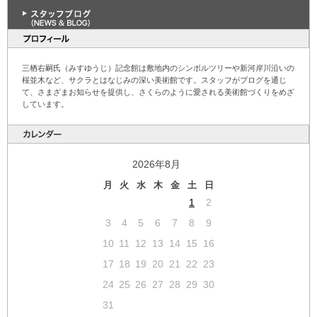
三栖右嗣氏（みすゆうじ）記念館は敷地内のシンボルツリーや新河岸川沿いの
桜並木など、サクラとはなじみの深い美術館です。スタッフがブログを通じ
て、さまざまお知らせを提供し、さくらのように愛される美術館づくりをめざ
しています。
2026年8月
月
火
水
木
金
土
日
1
2
3
4
5
6
7
8
9
10
11
12
13
14
15
16
17
18
19
20
21
22
23
24
25
26
27
28
29
30
31