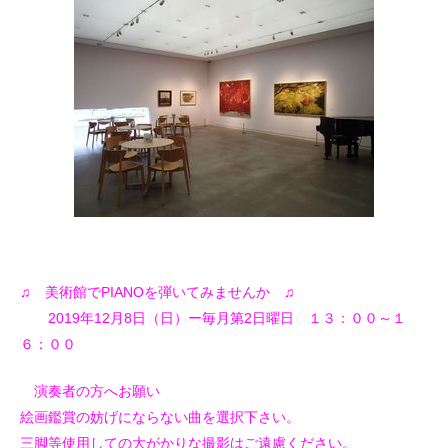
♫ 美術館でPIANOを弾いてみませんか ♫
2019年12月8日（日）ー毎月第2日曜日 １３：００～１
６：００
演奏者の方へお願い
絵画鑑賞の妨げにならない曲を選択下さい。
三脚等使用しての大がかりな撮影はご遠慮ください。