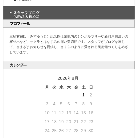
三栖右嗣氏（みすゆうじ）記念館は敷地内のシンボルツリーや新河岸川沿いの
桜並木など、サクラとはなじみの深い美術館です。スタッフがブログを通じ
て、さまざまお知らせを提供し、さくらのように愛される美術館づくりをめざ
しています。
2026年8月
月
火
水
木
金
土
日
1
2
3
4
5
6
7
8
9
10
11
12
13
14
15
16
17
18
19
20
21
22
23
24
25
26
27
28
29
30