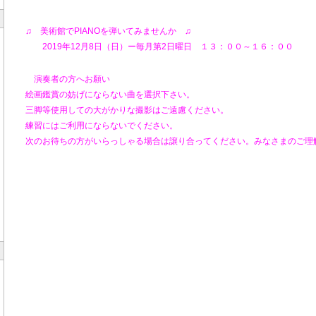
♫ 美術館でPIANOを弾いてみませんか ♫
2019年12月8日（日）ー毎月第2日曜日 １３：００～１６：００
演奏者の方へお願い
絵画鑑賞の妨げにならない曲を選択下さい。
三脚等使用しての大がかりな撮影はご遠
練習にはご利用にならないでください。
次のお待ちの方がいらっしゃる場合は譲り合ってください。みなさまのご理