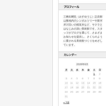
三栖右嗣氏（みすゆうじ）記念館
は敷地内のシンボルツリーや新河
岸川沿いの桜並木など、サクラと
はなじみの深い美術館です。スタ
ッフがブログを通じて、さまざま
お知らせを提供し、さくらのよう
に愛される美術館づくりをめざし
ています。
2026年8月
月
火
水
木
金
土
日
1
2
3
4
5
6
7
8
9
10
11
12
13
14
15
16
17
18
19
20
21
22
23
24
25
26
27
28
29
30
31
« 7月