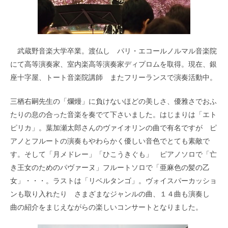
武蔵野音楽大学卒業。渡仏し パリ・エコールノルマル音楽院
にて高等演奏家、室内楽高等演奏家ディプロムを取得。現在、銀
座十字屋、トート音楽院講師 またフリーランスで演奏活動中。
三栖右嗣先生の「爛熳」に負けないほどの美しさ、優雅さでおふ
たりの息の合った音楽を奏でて下さいました。はじまりは「エト
ピリカ」。葉加瀬太郎さんのヴァイオリンの曲で有名ですが ピ
アノとフルートの演奏もやわらかく優しい音色でとても素敵で
す。そして「月メドレー」「ひこうきぐも」 ピアノソロで「亡
き王女のためのパヴァーヌ」フルートソロで「亜麻色の髪の乙
女」・・・。ラストは「リベルタンゴ」。ヴォイスパーカッショ
ンも取り入れたり さまざまなジャンルの曲、１４曲も演奏し
曲の紹介をまじえながらの楽しいコンサートとなりました。