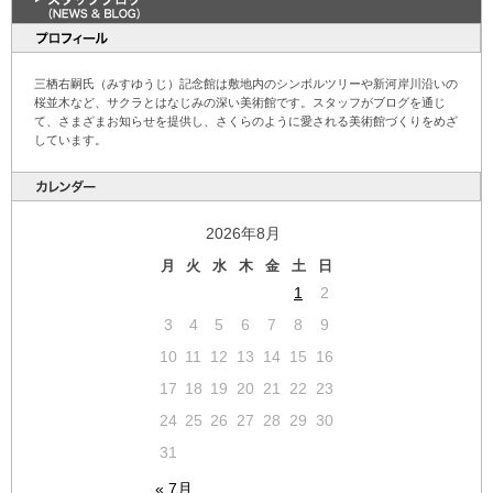
三栖右嗣氏（みすゆうじ）記念館は敷地内のシンボルツリーや新河岸川沿いの
桜並木など、サクラとはなじみの深い美術館です。スタッフがブログを通じ
て、さまざまお知らせを提供し、さくらのように愛される美術館づくりをめざ
しています。
2026年8月
月
火
水
木
金
土
日
1
2
3
4
5
6
7
8
9
10
11
12
13
14
15
16
17
18
19
20
21
22
23
24
25
26
27
28
29
30
31
« 7月