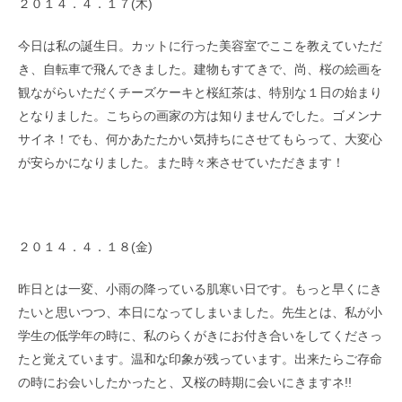
２０１４．４．１７(木)
今日は私の誕生日。カットに行った美容室でここを教えていただ
き、自転車で飛んできました。建物もすてきで、尚、桜の絵画を
観ながらいただくチーズケーキと桜紅茶は、特別な１日の始まり
となりました。こちらの画家の方は知りませんでした。ゴメンナ
サイネ！でも、何かあたたかい気持ちにさせてもらって、大変心
が安らかになりました。また時々来させていただきます！
２０１４．４．１８(金)
昨日とは一変、小雨の降っている肌寒い日です。もっと早くにき
たいと思いつつ、本日になってしまいました。先生とは、私が小
学生の低学年の時に、私のらくがきにお付き合いをしてくださっ
たと覚えています。温和な印象が残っています。出来たらご存命
の時にお会いしたかったと、又桜の時期に会いにきますネ!!