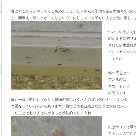
春にどこからかやってくるあめんぼう。たくさんの子供を産み大所帯で池の
まに間違えて陸に上がってしまいぐったりしている子もいますが池に返して
ついこの間まで
のかえるに孵り
された伊東豊雄
ーに「カエルシ
しょうか。
池の底をはっ
ているのは
ヤゴ トンボ
の子供です。
最近一斉に孵化したらしく建物の壁にたくさんの抜け殻が！！ ２つ３
つ重なっているものもあります。飛び立つ姿は残念なことにお目にかか
ったことはありませんがきっと感動的でしょうね。
虫ばかりでは華
ブラン」のご紹