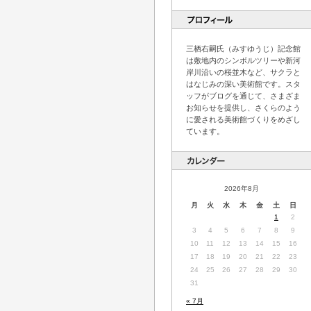
三栖右嗣氏（みすゆうじ）記念館
は敷地内のシンボルツリーや新河
岸川沿いの桜並木など、サクラと
はなじみの深い美術館です。スタ
ッフがブログを通じて、さまざま
お知らせを提供し、さくらのよう
に愛される美術館づくりをめざし
ています。
2026年8月
月
火
水
木
金
土
日
1
2
3
4
5
6
7
8
9
10
11
12
13
14
15
16
17
18
19
20
21
22
23
24
25
26
27
28
29
30
31
« 7月