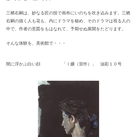
三栖右嗣は、妙なる匠の技で画布にいのちを吹き込みます。三栖
右嗣の描く人も花も、内にドラマを秘め、そのドラマは視る人の
中で、作者の意図をもはなれて、予期せぬ展開をたどります。
そんな体験を、美術館で・・・
闇に浮かぶ白い顔 「Ｉ嬢（習作）」 油彩１０号