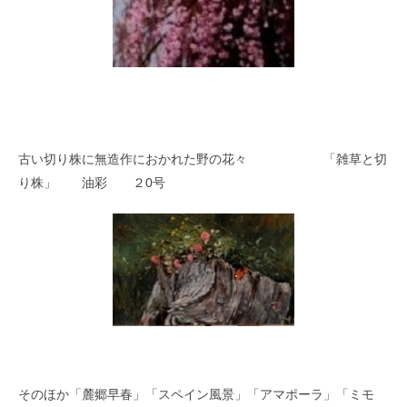
古い切り株に無造作におかれた野の花々 「雑草と切
り株」 油彩 ２0号
そのほか「麓郷早春」「スペイン風景」「アマポーラ」「ミモ