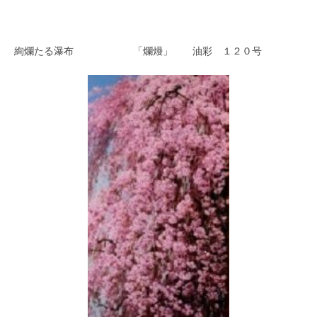
絢爛たる瀑布 「爛熳」 油彩 １２０号