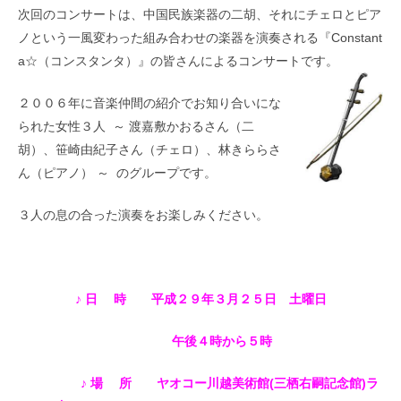
次回のコンサートは、中国民族楽器の二胡、それにチェロとピア
ノという一風変わった組み合わせの楽器を演奏される『Constant
a☆（コンスタンタ）』の皆さんによるコンサートです。
２００６年に音楽仲間の紹介でお知り合いにな
られた女性３人 ～ 渡嘉敷かおるさん（二
胡）、笹崎由紀子さん（チェロ）、林きららさ
ん（ピアノ） ～ のグループです。
３人の息の合った演奏をお楽しみください。
♪ 日 時
平成２９年３月２５日 土曜日
午後４時から５時
♪ 場 所
ヤオコー川越美術館(三栖右嗣記念館)
ラ