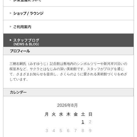
三栖右嗣氏（みすゆうじ）記念館は敷地内のシンボルツリーや新河岸川沿いの
桜並木など、サクラとはなじみの深い美術館です。スタッフがブログを通じ
て、さまざまお知らせを提供し、さくらのように愛される美術館づくりをめざ
しています。
2026年8月
月
火
水
木
金
土
日
1
2
3
4
5
6
7
8
9