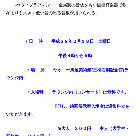
✍ヴィブラフォン...... 金属製の音板をもつ鍵盤打楽器で鉄
琴よりも大きく低い音の
出る音板が用いられる。
♪ 日 時
平成２９年２月１８日 土曜日
午後４時から５時
♪ 場 所
ヤオコー川越美術館(三栖右嗣記念館)
ラ
ウンジ内
♪ 入場料 ラウンジ内（コンサート）は無料です。
【但し、絵画展示室入場者は通常料金を
いただきます。
※大人 ３００円 中人（大学生・