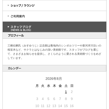
三栖右嗣氏（みすゆうじ）記念館は敷地内のシンボルツリーや新河岸川沿いの
桜並木など、サクラとはなじみの深い美術館です。スタッフがブログを通じ
て、さまざまお知らせを提供し、さくらのように愛される美術館づくりをめざ
しています。
2026年8月
月
火
水
木
金
土
日
1
2
3
4
5
6
7
8
9
10
11
12
13
14
15
16