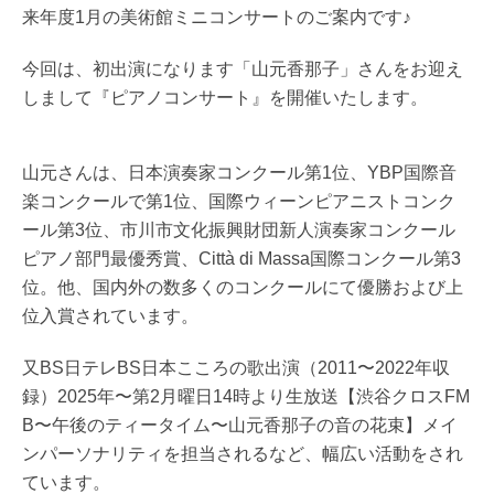
来年度1月の美術館ミニコンサートのご案内です♪
今回は、初出演になります「山元香那子」さんをお迎え
しまして『ピアノコンサート』を開催いたします。
山元さんは、日本演奏家コンクール第1位、YBP国際音
楽コンクールで第1位、国際ウィーンピアニストコンク
ール第3位、市川市文化振興財団新人演奏家コンクール
ピアノ部門最優秀賞、Città di Massa国際コンクール第3
位。他、国内外の数多くのコンクールにて優勝および上
位入賞されています。
又
BS日テレBS日本こころの歌出演（2011〜2022年収
録）
2025年〜第2月曜日14時より生放送
【渋谷クロスFM
B〜午後のティータイム〜山元香那子の音の花束】メイ
ンパーソナリティを担当されるなど、幅広い活動をされ
ています。