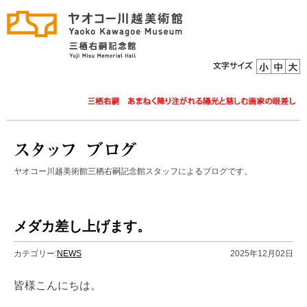
ヤオコー川越美術館三栖右嗣記念館スタッフによるブログです。
メダカ差し上げます。
カテゴリー:
NEWS
2025年12月02日
皆様こんにちは。