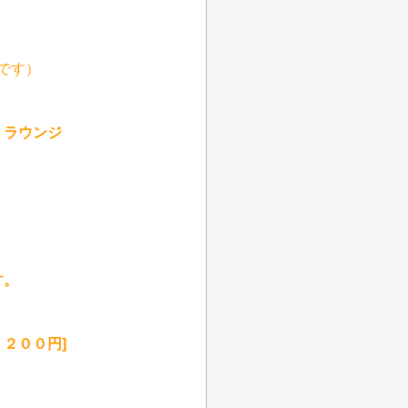
です）
ラウンジ
す。
００円]