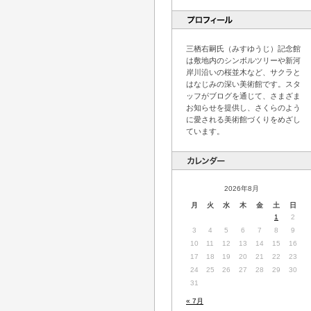
三栖右嗣氏（みすゆうじ）記念館
は敷地内のシンボルツリーや新河
岸川沿いの桜並木など、サクラと
はなじみの深い美術館です。スタ
ッフがブログを通じて、さまざま
お知らせを提供し、さくらのよう
に愛される美術館づくりをめざし
ています。
2026年8月
月
火
水
木
金
土
日
1
2
3
4
5
6
7
8
9
10
11
12
13
14
15
16
17
18
19
20
21
22
23
24
25
26
27
28
29
30
31
« 7月