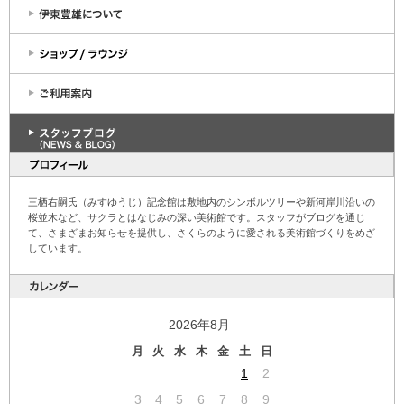
三栖右嗣氏（みすゆうじ）記念館は敷地内のシンボルツリーや新河岸川沿いの
桜並木など、サクラとはなじみの深い美術館です。スタッフがブログを通じ
て、さまざまお知らせを提供し、さくらのように愛される美術館づくりをめざ
しています。
2026年8月
月
火
水
木
金
土
日
1
2
3
4
5
6
7
8
9