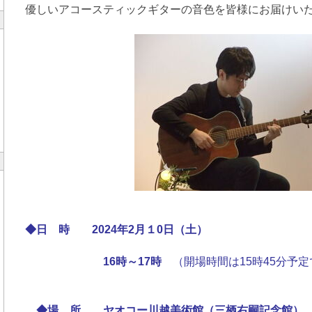
優しいアコースティックギターの音色を皆様にお届けいた
◆日 時 2024
年2
月１0日（土）
16時～17時
（開場時間は15時45分予定
◆場 所 ヤオコー川越美術館（三栖右嗣記念館） 