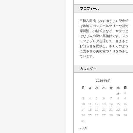
三栖右嗣氏（みすゆうじ）記念館
は敷地内のシンボルツリーや新河
岸川沿いの桜並木など、サクラと
はなじみの深い美術館です。スタ
ッフがブログを通じて、さまざま
お知らせを提供し、さくらのよう
に愛される美術館づくりをめざし
ています。
2026年8月
月
火
水
木
金
土
日
1
2
3
4
5
6
7
8
9
10
11
12
13
14
15
16
17
18
19
20
21
22
23
24
25
26
27
28
29
30
31
« 7月