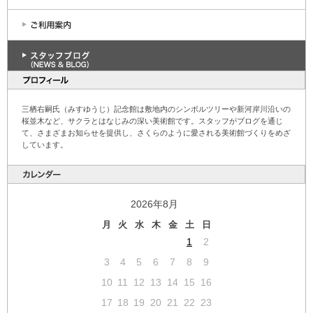
三栖右嗣氏（みすゆうじ）記念館は敷地内のシンボルツリーや新河岸川沿いの
桜並木など、サクラとはなじみの深い美術館です。スタッフがブログを通じ
て、さまざまお知らせを提供し、さくらのように愛される美術館づくりをめざ
しています。
2026年8月
月
火
水
木
金
土
日
1
2
3
4
5
6
7
8
9
10
11
12
13
14
15
16
17
18
19
20
21
22
23