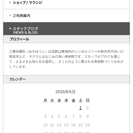
三栖右嗣氏（みすゆうじ）記念館は敷地内のシンボルツリーや新河岸川沿いの
桜並木など、サクラとはなじみの深い美術館です。スタッフがブログを通じ
て、さまざまお知らせを提供し、さくらのように愛される美術館づくりをめざ
しています。
2026年8月
月
火
水
木
金
土
日
1
2
3
4
5
6
7
8
9
10
11
12
13
14
15
16