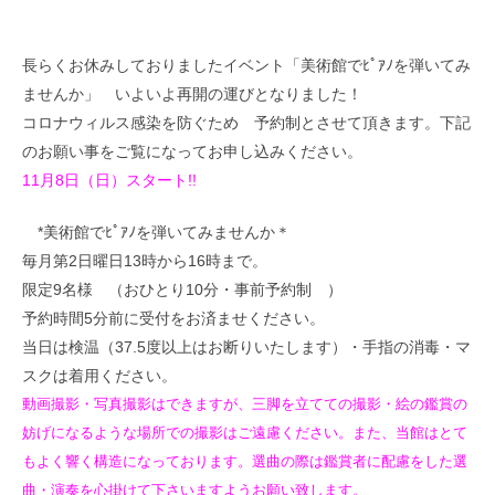
長らくお休みしておりましたイベント「美術館でﾋﾟｱﾉを弾いてみ
ませんか」 いよいよ再開の運びとなりました！
コロナウィルス感染を防ぐため 予約制とさせて頂きます。下記
のお願い事をご覧になってお申し込みください。
11月8日（日）スタート!!
*美術館でﾋﾟｱﾉを弾いてみませんか＊
毎月第2日曜日13時から16時まで。
限定9名様 （おひとり10分・事前予約制 ）
予約時間5分前に受付をお済ませください。
当日は検温（37.5度以上はお断りいたします）・手指の消毒・マ
スクは着用ください。
動画撮影・写真撮影はできますが、三脚を立てての撮影・絵の鑑賞の
妨げになるような場所での撮影はご遠慮ください。また、当館はとて
もよく響く構造になっております。選曲の際は鑑賞者に配慮をした選
曲・演奏を心掛けて下さいますようお願い致します。