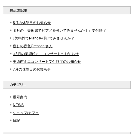
8月の休館日のお知らせ
８月の「美術館でピアノを弾いてみませんか？」受付終了
♪美術館でPianoを弾いてみませんか？
癒しの音色Crescentさん
♫8月の美術館ミニコンサートのお知らせ
美術館ミニコンサート受付終了のお知らせ
7月の休館日のお知らせ
展示案内
NEWS
ショップ/カフェ
日記