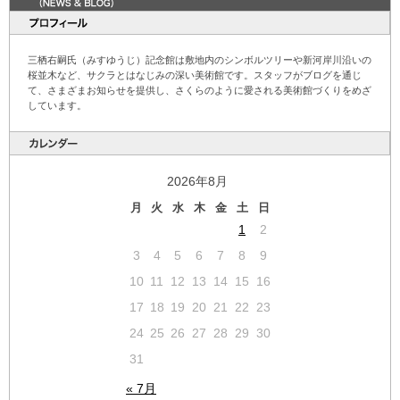
三栖右嗣氏（みすゆうじ）記念館は敷地内のシンボルツリーや新河岸川沿いの
桜並木など、サクラとはなじみの深い美術館です。スタッフがブログを通じ
て、さまざまお知らせを提供し、さくらのように愛される美術館づくりをめざ
しています。
2026年8月
月
火
水
木
金
土
日
1
2
3
4
5
6
7
8
9
10
11
12
13
14
15
16
17
18
19
20
21
22
23
24
25
26
27
28
29
30
31
« 7月