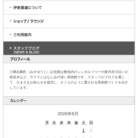
三栖右嗣氏（みすゆうじ）記念館は敷地内のシンボルツリーや新河岸川沿いの
桜並木など、サクラとはなじみの深い美術館です。スタッフがブログを通じ
て、さまざまお知らせを提供し、さくらのように愛される美術館づくりをめざ
しています。
2026年8月
月
火
水
木
金
土
日
1
2