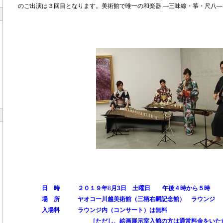
のご出演は３回目となります。美術館で唯一の和楽器 ―三味線・箏・尺八―
日 時 ２０１９年
8
月3
日 土曜日 午後４時から５時
場 所 ヤオコー川越美術館（三栖右嗣記念館） ラウンジ
入場料 ラウンジ内（コンサート）は無料
［ただし、絵画展示室入館の方は通常料金をいただ