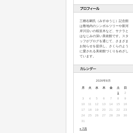
三栖右嗣氏（みすゆうじ）記念館
は敷地内のシンボルツリーや新河
岸川沿いの桜並木など、サクラと
はなじみの深い美術館です。スタ
ッフがブログを通じて、さまざま
お知らせを提供し、さくらのよう
に愛される美術館づくりをめざし
ています。
2026年8月
月
火
水
木
金
土
日
1
2
3
4
5
6
7
8
9
10
11
12
13
14
15
16
17
18
19
20
21
22
23
24
25
26
27
28
29
30
31
« 7月