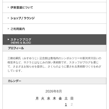
三栖右嗣氏（みすゆうじ）記念館は敷地内のシンボルツリーや新河岸川沿いの
桜並木など、サクラとはなじみの深い美術館です。スタッフがブログを通じ
て、さまざまお知らせを提供し、さくらのように愛される美術館づくりをめざ
しています。
2026年8月
月
火
水
木
金
土
日
1
2