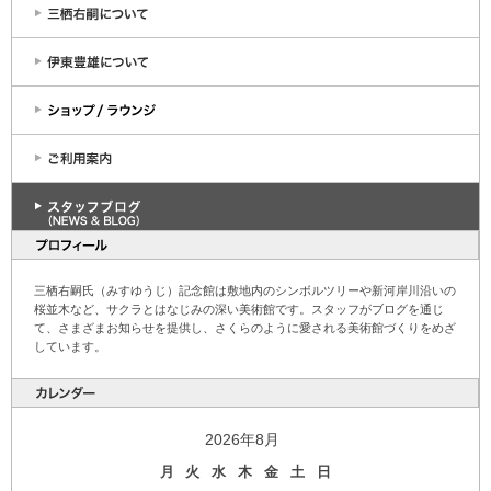
三栖右嗣氏（みすゆうじ）記念館は敷地内のシンボルツリーや新河岸川沿いの
桜並木など、サクラとはなじみの深い美術館です。スタッフがブログを通じ
て、さまざまお知らせを提供し、さくらのように愛される美術館づくりをめざ
しています。
2026年8月
月
火
水
木
金
土
日