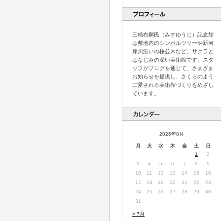
三栖右嗣氏（みすゆうじ）記念館
は敷地内のシンボルツリーや新河
岸川沿いの桜並木など、サクラと
はなじみの深い美術館です。スタ
ッフがブログを通じて、さまざま
お知らせを提供し、さくらのよう
に愛される美術館づくりをめざし
ています。
2026年8月
月
火
水
木
金
土
日
1
2
3
4
5
6
7
8
9
10
11
12
13
14
15
16
17
18
19
20
21
22
23
24
25
26
27
28
29
30
31
« 7月