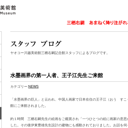
ヤオコー川越美術館三栖右嗣記念館スタッフによるブログです。
水墨画界の第一人者、王子江先生ご来館
カテゴリー:
NEWS
「水墨画界の巨人」と云われ、中国人画家で日本在住の王子江（おう すこ
館にご来館されました。
約１時間 三栖右嗣先生の絵画をご鑑賞され「一つひとつの絵に画家の意思
した。その後伊東豊雄先生設計の建物にも感動されておりました。お話を伺