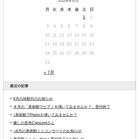
2026年8月
月
火
水
木
金
土
日
1
2
3
4
5
6
7
8
9
10
11
12
13
14
15
16
17
18
19
20
21
22
23
24
25
26
27
28
29
30
31
« 7月
8月の休館日のお知らせ
８月の「美術館でピアノを弾いてみませんか？」受付終了
♪美術館でPianoを弾いてみませんか？
癒しの音色Crescentさん
♫8月の美術館ミニコンサートのお知らせ
美術館ミニコンサート受付終了のお知らせ