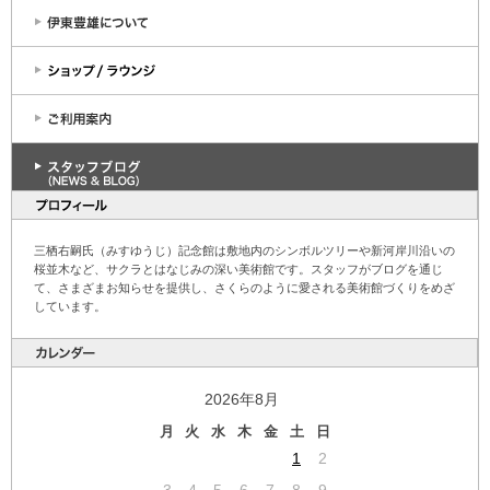
三栖右嗣氏（みすゆうじ）記念館は敷地内のシンボルツリーや新河岸川沿いの
桜並木など、サクラとはなじみの深い美術館です。スタッフがブログを通じ
て、さまざまお知らせを提供し、さくらのように愛される美術館づくりをめざ
しています。
2026年8月
月
火
水
木
金
土
日
1
2
3
4
5
6
7
8
9