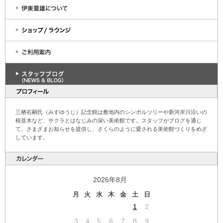
三栖右嗣氏（みすゆうじ）記念館は敷地内のシンボルツリーや新河岸川沿いの
桜並木など、サクラとはなじみの深い美術館です。スタッフがブログを通じ
て、さまざまお知らせを提供し、さくらのように愛される美術館づくりをめざ
しています。
2026年8月
月
火
水
木
金
土
日
1
2
3
4
5
6
7
8
9