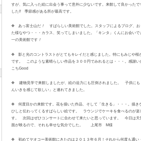
すが、気に入った絵に出会う事って意外に少ないです。来館して良かったで
した
!!
季節感がある所が最高です。
✥ あっ富士山だ
！
すばらしい美術館でした。スタッフによるブログ、お
た様なやつ・・・カラス、笑ってしまいました。「キンタ」くんにお会いで
一の美術館です
！
✥ 影と光のコントラストがとてもキレイだと感じました。特にもみじや桜
です。 このような素晴らしい作品を３００円でみれるとは・・・。感謝い
こちGood
✥ 建物見学で来館しましたが、絵の迫力にも圧倒されました。 子供にも
んいきを感じて欲しい」と連れてきました。
✥ 何度目かの来館です。花を描いた作品、そして「生きる」・・・。描き
ひしと伝わってくるすばらしい絵です。 ラウンジでケーキを食べるのが楽
す。 次回はぜひコンサートに合わせて来たいと思っています。 今日は天
面が映るので、それも幸せな気分でした。 上尾市 M様
✥ 初めてヤオコー美術館にきたのは２０１３年６月！それから何度も通い