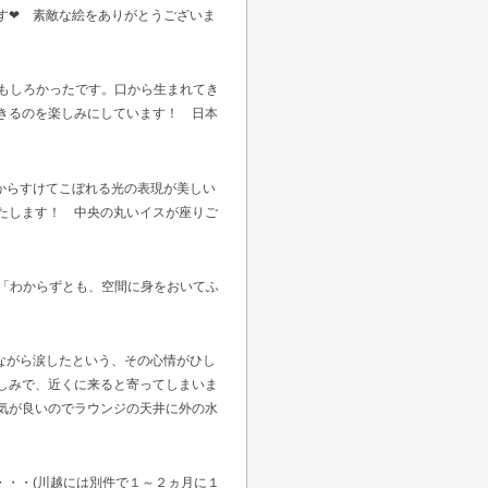
す❤ 素敵な絵をありがとうございま
もしろかったです。口から生まれてき
きるのを楽しみにしています！ 日本
からすけてこぼれる光の表現が美しい
たします！ 中央の丸いイスが座りご
「わからずとも、空間に身をおいてふ
ながら涙したという、その心情がひし
しみで、近くに来ると寄ってしまいま
気が良いのでラウンジの天井に外の水
・・・(川越には別件で１～２ヵ月に１