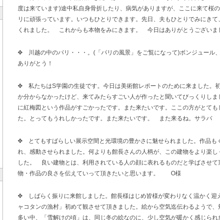
度は来ています)途中私自身骨折したり、病気がありますが、ここに来て桜
リに頑張っています。いつもひとりできます。先日、夫もひとりでみにきて
くれました。 これからも本物をみにきます。 今日はありがとうござい
✥ 川越の中のパリ・・・。(「パリの風景」をご覧になって)ボンジュール
ありがとう！
✥ 私たちはS学園の生徒です。今日は美術館レポートのために来ました。
か分からなかったけど、来てみたらすごい人が作ったと聞いてびっくりしま
に紅梅図という作品がすごかったです。また来たいです。ここの方がとても
た。とってもうれしかったです。また来たいです。 また来るね。サラバ 
✥ とてもすばらしい展示空間と光環境の豊かさに魅せられました。作品も
れ、感動させられました。何よりも館長さんの人柄が、この建物をより楽し
した。 良い建物とは、利用されている人の顔に表れるものだと学ばさせて
物・作品の良さを伝えていって頂きたいと思います。 O様
✥ しばらく振りに来館しました。館長様はじめ皆様が変わりなく温かく迎
ャコタンの漁村」初めて観させて頂きました。絵から空気迄伝わるようで、
多い中、「雪解けの頃」は、同じ冬の絵なのに、少し空気が暖かく感じられ