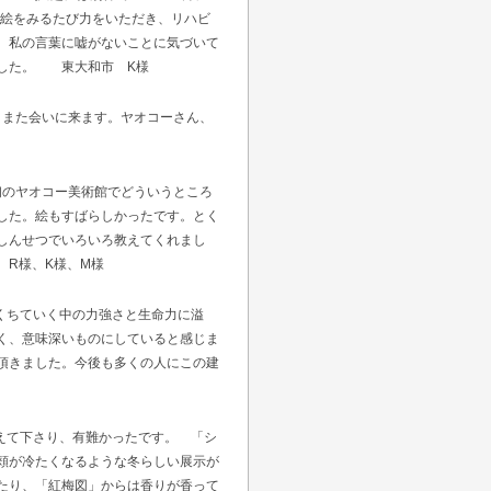
の絵をみるたび力をいただき、リハビ
、私の言葉に嘘がないことに気づいて
ました。 東大和市 K様
、また会いに来ます。ヤオコーさん、
初のヤオコー美術館でどういうところ
した。絵もすばらしかったです。とく
しんせつでいろいろ教えてくれまし
R様、K様、M様
くちていく中の力強さと生命力に溢
く、意味深いものにしていると感じま
頂きました。今後も多くの人にこの建
えて下さり、有難かったです。 「シ
頬が冷たくなるような冬らしい展示が
たり、「紅梅図」からは香りが香って