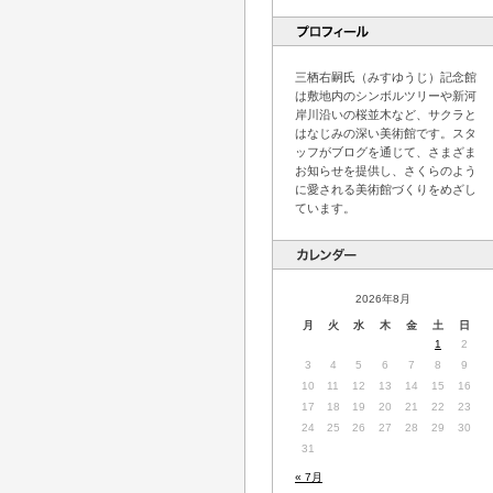
三栖右嗣氏（みすゆうじ）記念館
は敷地内のシンボルツリーや新河
岸川沿いの桜並木など、サクラと
はなじみの深い美術館です。スタ
ッフがブログを通じて、さまざま
お知らせを提供し、さくらのよう
に愛される美術館づくりをめざし
ています。
2026年8月
月
火
水
木
金
土
日
1
2
3
4
5
6
7
8
9
10
11
12
13
14
15
16
17
18
19
20
21
22
23
24
25
26
27
28
29
30
31
« 7月