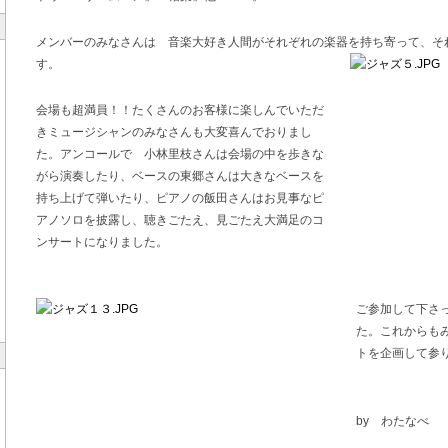
メンバーのみなさんは 音楽大好き人間がそれぞれの楽器を持ち寄って、そ
す。
会場も超満員！！たくさんのお客様に楽しんでいただ
きミュージシャンのみなさんも大変喜んでおりまし
た。アンコールで 小林里枝さんは会場の中を歩きな
がら演奏したり、ベースの東郷さんは大きなベースを
持ち上げて弾いたり、ピアノの飯田さんはお見事なピ
アノソロを披露し、聴きごたえ、見ごたえ大満足のコ
ンサートになりました。
ご参加して下さ
た。これからも
トを企画して参
by わたなべ