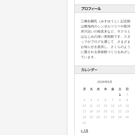
三栖右嗣氏（みすゆうじ）記念館
は敷地内のシンボルツリーや新河
岸川沿いの桜並木など、サクラと
はなじみの深い美術館です。スタ
ッフがブログを通じて、さまざま
お知らせを提供し、さくらのよう
に愛される美術館づくりをめざし
ています。
2026年8月
月
火
水
木
金
土
日
1
2
3
4
5
6
7
8
9
10
11
12
13
14
15
16
17
18
19
20
21
22
23
24
25
26
27
28
29
30
31
« 7月