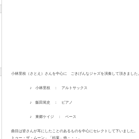
小林里枝（さとえ）さんを中心に ごきげんなジャズを演奏して頂きまし
♪ 小林里枝 ： アルトサックス
♪ 飯田篤史 ： ピアノ
♪ 東郷ケイジ ： ベース
曲目は皆さんが耳にしたことのあるものを中心にセレクトして下いました。「
トゥー・ザ・ムーン」「枯葉」他・・・。