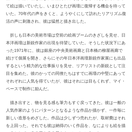
て絵は描いていたし、いまひとたび画壇に復帰する機会を待って
いた。70年代の声をきくと、ようやくにして訪れたリアリズム復
活の声に刺激され、彼は猛然と描き出した。
折しも日本の美術市場は空前の絵画ブームのきざしを見せ、日
本洋画壇は新鋭作家の出現を待望していた。そうした状況下にあ
った1971年に、彼は銀座の中央美術画廊と日本橋の柳屋画廊で
続けて個展を開き、さらにその年日本洋画壇新鋭作家展にも出品
するという精力的な仕事振りを見せ、リアリストの新鋭として注
目を集めた。彼のかっての同僚たちはすでに画壇の中堅にあって
それぞれに人気を得ていたが、彼はそれには目もくれず、マイ・
ペースで制作に励んだ。
描き出すと、物を見る感も筆力もすぐ戻ってきた。彼は一般の
人気作家のようにパターンとなるような作品か描かず、一作毎に
新しい造形をめざした。作品は少しずつ売れたが、取材費はそれ
を上回った。それでも彼は納得のいく作品を、なによりも絵を描