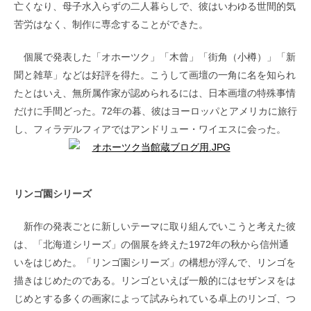
亡くなり、母子水入らずの二人暮らしで、彼はいわゆる世間的気
苦労はなく、制作に専念することができた。
個展で発表した「オホーツク」「木曾」「街角（小樽）」「新
聞と雑草」などは好評を得た。こうして画壇の一角に名を知られ
たとはいえ、無所属作家が認められるには、日本画壇の特殊事情
だけに手間どった。72年の暮、彼はヨーロッパとアメリカに旅行
し、フィラデルフィアではアンドリュー・ワイエスに会った。
リンゴ園シリーズ
新作の発表ごとに新しいテーマに取り組んでいこうと考えた彼
は、「北海道シリーズ」の個展を終えた1972年の秋から信州通
いをはじめた。「リンゴ園シリーズ」の構想が浮んで、リンゴを
描きはじめたのである。リンゴといえば一般的にはセザンヌをは
じめとする多くの画家によって試みられている卓上のリンゴ、つ