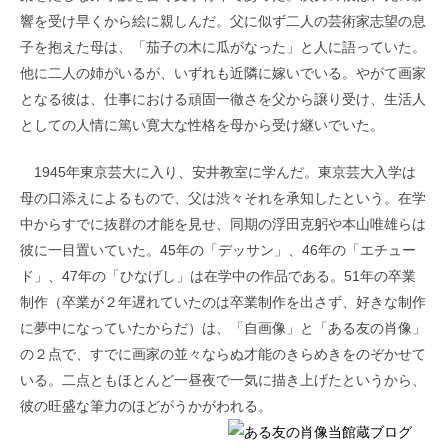
響を受け早くから絵に親しんだ。父に似ず二人の芸術家志望の息
子を抱えた母は、「茄子の木に瓜がなった」と人に語っていた。
他に二人の姉がいるが、いずれも近隣に嫁いでいる。やがて画家
となる彼は、仕事における頑固一徹さを父から譲り受け、生活人
としての人情に篤い寛大な性格を母から受け継いでいた。
1945年東京芸大に入り、安井教室に学んだ。東京芸大入学は
母の口添えによるもので、父は渋々それを承知したという。在学
中からすでに抜群の才能を見せ、同期の浮田克躬や本山唯雄らは
彼に一目置いていた。45年の「デッサン」、46年の「エチュー
ド」、47年の「ひなげし」は在学中の作品である。51年の卒業
制作（卒業が２年遅れていたのは卒業制作を出さず、好きな制作
に夢中になっていたからだ）は、「自画像」と「ある友の肖像」
の２点で、すでに画家の並々ならぬ才能のきらめきをのぞかせて
いる。二点ともほとんど一昼夜で一気に描き上げたというから、
彼の旺盛な筆力のほどがうかがわれる。