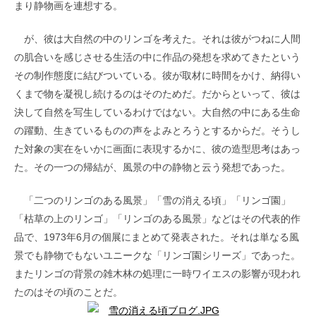
まり静物画を連想する。
が、彼は大自然の中のリンゴを考えた。それは彼がつねに人間
の肌合いを感じさせる生活の中に作品の発想を求めてきたという
その制作態度に結びついている。彼が取材に時間をかけ、納得い
くまで物を凝視し続けるのはそのためだ。だからといって、彼は
決して自然を写生しているわけではない。大自然の中にある生命
の躍動、生きているものの声をよみとろうとするからだ。そうし
た対象の実在をいかに画面に表現するかに、彼の造型思考はあっ
た。その一つの帰結が、風景の中の静物と云う発想であった。
「二つのリンゴのある風景」「雪の消える頃」「リンゴ園」
「枯草の上のリンゴ」「リンゴのある風景」などはその代表的作
品で、1973年6月の個展にまとめて発表された。それは単なる風
景でも静物でもないユニークな「リンゴ園シリーズ」であった。
またリンゴの背景の雑木林の処理に一時ワイエスの影響が現われ
たのはその頃のことだ。