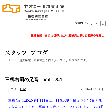
ヤオコー川越美術館三栖右嗣記念館スタッフによるブログです。
三栖右嗣の足音 Vol．3-1
カテゴリー:
日記
2013年11月04日
三栖右嗣は2010年4月18日に、83歳の誕生日まであと7日を残
して世を去りました。享年は82歳ということになります。その長