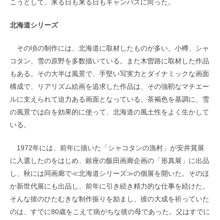
こうとして、来る日も来る日もキャンバスに向った。
北海道シリーズ
その頃の制作には、北海道に取材したものが多い。小樽、シャ
コタン、雪の原野を多数描いている。また木曽路に取材した作品
もある。その大半は風景で、手堅い写実力とダイナミックな画面
構成で、リアリズム絵画を追求した作品は、その強靭なマチエー
ルに支えられて迫力ある画面となっている。茶褐色を基調に、雪
の風景では白を効果的に使って、北海道の風土性をよく生かして
いる。
1972年には、前年に描いた「シャコタンの漁村」が安井賞展
に入選したのをはじめ、銀座の飯田画廊企画の「形真展」に出品
し、秋には同画廊で≪北海道シリーズ≫の個展を開いた。そのほ
か新世代展にも出品し、前年に引き続き精力的な仕事を続けた。
そんな彼のひたむきな制作振りを励まし、彼の大成を祈っていた
のは、すでに80歳をこえて病がちな彼の母であった。父はすでに