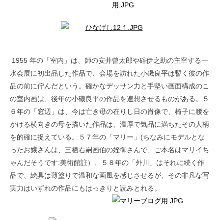
1955 年の「室内」は、師の安井曾太郎や硲伊之助の主宰する一
水会展に初出品した作品で、会場を訪れた小磯良平は暫く彼の作
品の前に佇んだという。確かなデッサン力と手堅い画面構成のこ
の室内画は、後年の小磯良平の作品を連想させるものがある。５
６年の「窓辺」は、今は亡き母の在りし日の肖像で、椅子に腰を
かける横向きの母を描いた作品は、温厚で気品に満ちたその人柄
を的確に捉えている。５７年の「マリー」(ちなみにモデルとな
ったお嬢さんは、三栖右嗣画伯の姪御さんで、ご本名はマリイち
ゃんだそうです:美術館註）、５８年の「外川」はそれに続く作
品で、絵具は薄塗りで温和な画風を感じさせるが、その非凡な写
実力はいずれの作品にもはっきりと読みとれる。