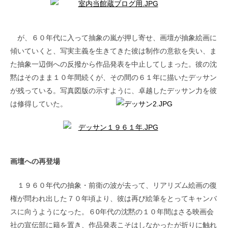
が、６０年代に入って抽象の嵐が押し寄せ、画壇が抽象絵画に
傾いていくと、写実主義を生きてきた彼は制作の意欲を失い、ま
た抽象一辺倒への反撥から作品発表を中止してしまった。彼の沈
黙はそのまま１０年間続くが、その間の６１年に描いたデッサン
が残っている。写真図版の示すように、卓越したデッサン力を彼
は修得していた。
画壇への再登場
１９６０年代の抽象・前衛の波が去って、リアリズム絵画の復
権が問われ出した７０年頃より、彼は再び絵筆をとってキャンバ
スに向うようになった。６0年代の沈黙の１０年間はさる映画会
社の宣伝部に籍を置き、作品発表こそはしなかったが折りに触れ