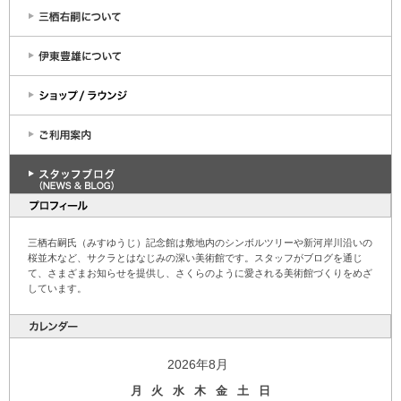
三栖右嗣氏（みすゆうじ）記念館は敷地内のシンボルツリーや新河岸川沿いの
桜並木など、サクラとはなじみの深い美術館です。スタッフがブログを通じ
て、さまざまお知らせを提供し、さくらのように愛される美術館づくりをめざ
しています。
2026年8月
月
火
水
木
金
土
日