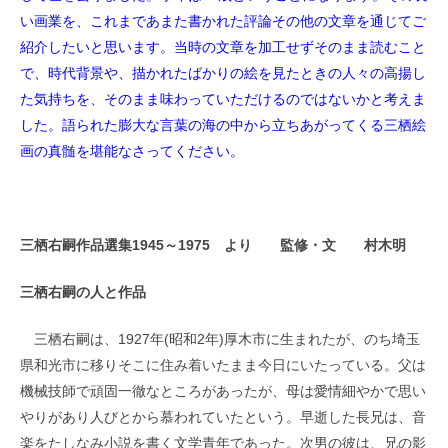
い画業を、これまであまた書かれた評論その他の文章を通じてご
紹介したいと思います。当時の文章を加工せずそのまま読むこと
で、時代背景や、描かれたばかりの絵を見たときの人々の高揚し
た気持ちを、そのまま味わっていただけるのではないかと考えま
した。語られた膨大な言葉の海の中から立ちあがってくる三栖絵
画の真髄を堪能なさってください。
三栖右嗣作品選集1945～1975 より 監修・文 村木明
三栖右嗣の人と作品
三栖右嗣は、1927年(昭和2年)厚木市に生まれたが、のち埼玉
県和光市に移りそこに住み着いたまま今日にいたっている。父は
機械技師で頑固一徹なところがあったが、母は愛情細やかで思い
やりがあり人びとから慕われていたという。早逝した長兄は、音
楽をたしなみ小説を書く文学青年であった。次男の彼は、兄の影