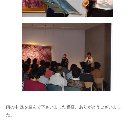
雨の中 足を運んで下さいました皆様、ありがとうございまし
た。