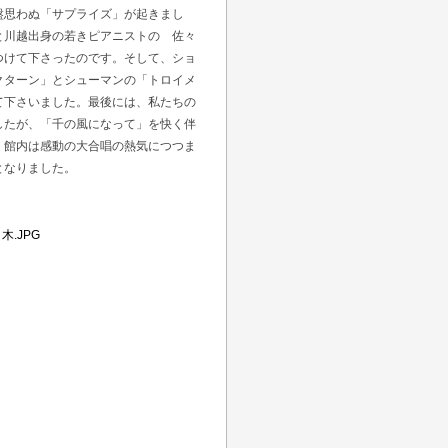
盤思わぬ「サプライズ」が起きまし
と川越出身の若きピアニストの 佐々
つけて下さったのです。
そして、ショ
クターン」とシューマンの「トロイメ
て下さいました。最後には、私たちの
したが、「千の風になって」を快く伴
、館内は感動の大合唱の熱気につつま
となりました。