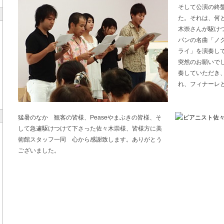
そして公演の終
た。それは、何
木崇さんが駆け
パンの名曲「ノ
ライ」を演奏し
突然のお願いで
奏していただき
れ、フィナーレ
猛暑のなか 観客の皆様、Peaseやまぶきの皆様、そ
して急遽駆けつけて下さった佐々木崇様、皆様方に美
術館スタッフ一同 心から感謝致します。ありがとう
ございました。