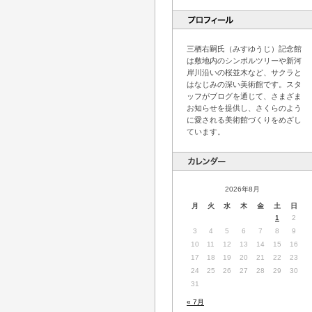
三栖右嗣氏（みすゆうじ）記念館
は敷地内のシンボルツリーや新河
岸川沿いの桜並木など、サクラと
はなじみの深い美術館です。スタ
ッフがブログを通じて、さまざま
お知らせを提供し、さくらのよう
に愛される美術館づくりをめざし
ています。
2026年8月
月
火
水
木
金
土
日
1
2
3
4
5
6
7
8
9
10
11
12
13
14
15
16
17
18
19
20
21
22
23
24
25
26
27
28
29
30
31
« 7月