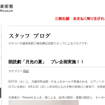
ヤオコー川越美術館三栖右嗣記念館スタッフによるブログです。
朗読劇「月光の夏」 プレ企画実施！！
カテゴリー:
日記
9月7日（土）に、川越市民会館・やまぶきホールで実施される ピアノソ
のプレ企画が、8月11日（日）に約100人もの大勢の皆様のご参加で、当美
主催者の「Peaceやまぶき」様による、絵本の朗読・遺書の朗読と、キー