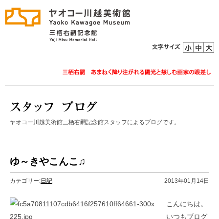
ヤオコー川越美術館三栖右嗣記念館スタッフによるブログです。
ゆ～きやこんこ♫
カテゴリー:
日記
2013年01月14日
こんにちは。
いつもブログ