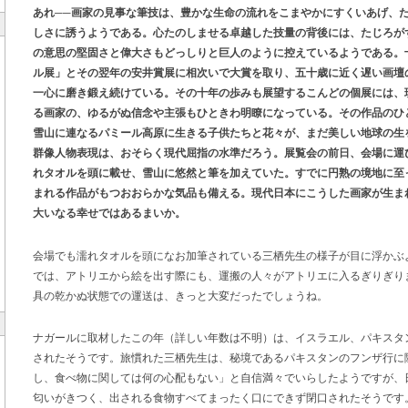
あれ──画家の見事な筆技は、豊かな生命の流れをこまやかにすくいあげ、
しさに誘うようである。心たのしませる卓越した技量の背後には、たじろが
の意思の堅固さと偉大さもどっしりと巨人のように控えているようである。
ル展」とその翌年の安井賞展に相次いで大賞を取り、五十歳に近く遅い画壇
一心に磨き鍛え続けている。その十年の歩みも展望するこんどの個展には、
る画家の、ゆるがぬ信念や主張もひときわ明瞭になっている。その作品のひ
雪山に連なるパミール高原に生きる子供たちと花々が、まだ美しい地球の生
群像人物表現は、おそらく現代屈指の水準だろう。展覧会の前日、会場に運
れタオルを頭に載せ、雪山に悠然と筆を加えていた。すでに円熟の境地に至
まれる作品がもつおおらかな気品も備える。現代日本にこうした画家が生ま
大いなる幸せではあるまいか。
会場でも濡れタオルを頭になお加筆されている三栖先生の様子が目に浮かぶ
では、アトリエから絵を出す際にも、運搬の人々がアトリエに入るぎりぎり
具の乾かぬ状態での運送は、きっと大変だったでしょうね。
ナガールに取材したこの年（詳しい年数は不明）は、イスラエル、パキスタ
されたそうです。旅慣れた三栖先生は、秘境であるパキスタンのフンザ行に
し、食べ物に関しては何の心配もない」と自信満々でいらしたようですが、
匂いがきつく、出される食物すべてまったく口にできず閉口されたそうです