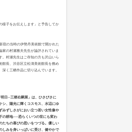
の様子をお伝えします」と予告してか
。新宿の当時の伊勢丹美術館で開かれた
論家の村瀬雅夫先生が論評されていま
す。村瀬先生はご存知の方も沢山いら
術館長、渋谷区立松濤美術館長を務め
、深く三栖作品に切り込んでいます。
明日─三栖右嗣展」は、ひさびさに
ケシ、陽光に輝くコスモス、水辺にゆ
ずみずしさがにおい立つ若い女性像や
下の耕地──恐らくいつの世にも変わ
のたちの喜びの思いをつづる。優しい
のしみを身いっぱいに受け、健やかで