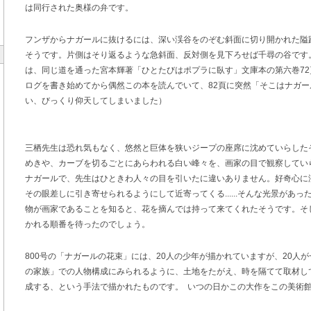
は同行された奥様の弁です。
フンザからナガールに抜けるには、深い渓谷をのぞむ斜面に切り開かれた隘
そうです。片側はそり返るような急斜面、反対側を見下ろせば千尋の谷です
は、同じ道を通った宮本輝著「ひとたびはポプラに臥す」文庫本の第六巻7
ログを書き始めてから偶然この本を読んでいて、82頁に突然「そこはナガ
い、びっくり仰天してしまいました）
三栖先生は恐れ気もなく、悠然と巨体を狭いジープの座席に沈めていらした
めきや、カーブを切るごとにあらわれる白い峰々を、画家の目で観察してい
ナガールで、先生はひときわ人々の目を引いたに違いありません。好奇心に
その眼差しに引き寄せられるようにして近寄ってくる......そんな光景があ
物が画家であることを知ると、花を摘んでは持って来てくれたそうです。そ
かれる順番を待ったのでしょう。
800号の「ナガールの花束」には、20人の少年が描かれていますが、20人
の家族」での人物構成にみられるように、土地をたがえ、時を隔てて取材し
成する、という手法で描かれたものです。 いつの日かこの大作をこの美術館で