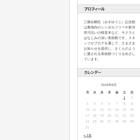
三栖右嗣氏（みすゆうじ）記念館
は敷地内のシンボルツリーや新河
岸川沿いの桜並木など、サクラと
はなじみの深い美術館です。スタ
ッフがブログを通じて、さまざま
お知らせを提供し、さくらのよう
に愛される美術館づくりをめざし
ています。
2026年8月
月
火
水
木
金
土
日
1
2
3
4
5
6
7
8
9
10
11
12
13
14
15
16
17
18
19
20
21
22
23
24
25
26
27
28
29
30
31
« 7月