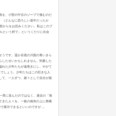
路を、小型の中古のジープで進むのだ
。（どんなに恐ろしい道中だったか
2頁からをお読みください。私はこのブ
ールという村で」というくだりに出会
そうです。遥か谷底の川面の青いきら
らしたせいかもしれません。到着した
溢れた少年たちが遠巻きにし、やがて
ったでしょう。少年たちはこの巨きな人
して、一人ずつ、嬉々として自分が描
が一斉に並んだのではなく、過去の「海
てきた人々を、一枚の画布の上に再構
展示できるといいのですが...。