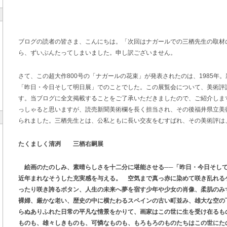
ブログの読者の皆さま、こんにちは。「次回はナガールでの三栖先生の取材
ら、ずいぶんたってしまいました。申し訳ございません。
さて、この超大作800号の「ナガールの花束」が発表されたのは、1985年
「昨日・今日そして明日展」でのことでした。この展覧会について、美術評
す。当ブログに全文掲載することをご了承いただきましたので、ご紹介しま
っしゃると思いますが、読売新聞美術欄を長く担当され、その後福井県立美
られました。三栖先生とは、公私ともに長い交友をむすばれ、その美術評は
たくましく清冽 三栖右嗣展
絵画のたのしみ、素晴らしさを十二分に堪能させる──「昨日・今日そして
近年まれなそうした充実感を与える。 空気まで真っ赤に染めて咲き乱れる
ったり咲き誇るボタン、人生の未来へ夢を宿す少年や少女の肖像、柔肌のみ
裸婦、厳かな老い、歴史の中に横たわるスペインの古い町並み、雄大な空の
らぬありふれた日常の平凡な情景をかりて、画家はこの世に生を受け在るも
ものも、雄々しきものも、可憐なものも、もろもろのものたちはこの世にた