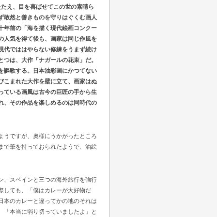
たたえ、目を喜ばせてこの世の素晴ら
ず敢然と善きものを守りはぐくむ画人
十年前の「海を描く現代絵画コンクー
の人気を得て後も、画家は同じ作風を
現代でははやらない修練をうまず続け
とつは、大作「ナガールの花束」だ。
を謳歌する。日本油彩画にかつてない
びこまれた大作を壁に立て、画家はぬ
っている画風は古今の巨匠の手から生
れ、その作品を楽しめるのは同時代の
ようですが、奥様にうかがったところ
まで筆を持っておられたようで、油絵
ン、スペインと三つの海外旅行を強行
際しても、「僕はカレーが大好物だ
日本のカレーと違ってかの地のそれは
。「本当に弱り切っていましたよ」と