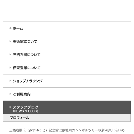
三栖右嗣氏（みすゆうじ）記念館は敷地内のシンボルツリーや新河岸川沿いの